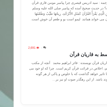
ترجمه : سید ادریس قیصری چرا پیامبر مومن قاری قرآن
ت؟ در حدیث صحیح آمده که پیامبر صلی الله علیه وسلم
ی یَقْرَأُ القُرْآنَ کَمَثَلِ الأُتْرُجَّهِ، رِیحُهَا طَیِّبٌ وَطَعْمُهَا
آن می خواند همانند لیمو است بو و طعم آن خوش است.
2,691
۰
سط به قاریان قرآن
ریان قرآن نویسنده : فائز ابراهیم محمد آنچه از مکتب
م، اخلاص در قرائت قرآن کریم است. چرا که او خود می
اثیر خواهد گذاشت که با خلوص و پاکی از هر گونه
ند باشد. از این رهگذر صوت او نیز بر…