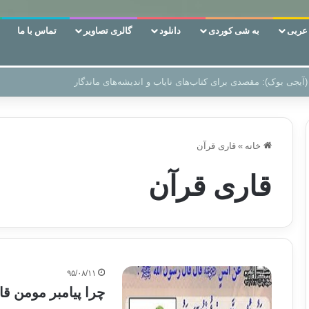
ربی
به شی کوردی
دانلود
گالری تصاویر
تماس با ما
 دوری وکناره‌گیری از راه خداست‌!
خانه
»
قاری قرآن
قاری قرآن
۹۵/۰۸/۱۱
چرا پیامبر مومن قا