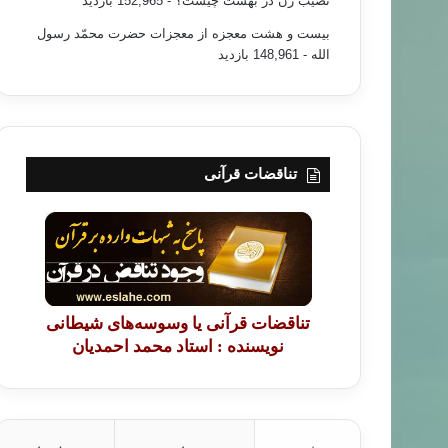
نصیب زن در بهشت چیست؟
- 152,965 بازدید
بیست و هشت معجزه از معجزات حضرت محمّد رسول
الله
- 148,961 بازدید
تناقضات قرآنی
تناقضات قرآنی یا وسوسه‌های شیطانی
نویسنده : استاد محمد احمدیان