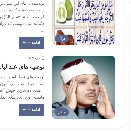
نویسنده : امام ابن قیم / 
را به لیمو تشبیه کرده اس
فرموده اند:« «مَثَلُ المُؤْمِنِ الَّذِ
طَیِّبٌ» مثل مومنی که قر
…
قرآن
ادامه »»»
۹۳/۱۰/۳۰
توصیه های عبدالبا
توصیه های عبدالباسط به قا
استاد عبدالباسط می آموزی
دانست که صوت خوش آنجا ت
مادیت ، و برای رضای خداو
ادامه »»»
قرآن