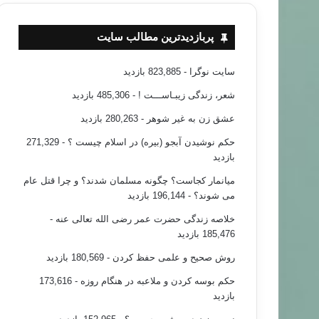
پربازدیدترین مطالب سایت
سایت نوگرا
- 823,885 بازدید
شعر، زندگی زیبـاســـت !
- 485,306 بازدید
عشق زن به غیر شوهر
- 280,263 بازدید
حکم نوشیدن آبجو (بیره) در اسلام چیست ؟
- 271,329
بازدید
میانمار کجاست؟ چگونه مسلمان شدند؟ و چرا قتل عام
می شوند؟
- 196,144 بازدید
خلاصه زندگی حضرت عمر رضی الله تعالی عنه
-
185,476 بازدید
روش صحیح و علمی حفظ کردن
- 180,569 بازدید
حکم بوسه کردن و ملاعبه در هنگام روزه
- 173,616
بازدید