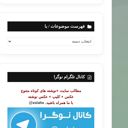
فهرست موضوعات / با
ف
ه
ر
س
ت
م
و
کانال تلگرام نوگرا
ض
و
مطالب سایت +نوشته های کوتاه متنوع
ع
عکس + کلیپ + عکس نوشته
ا
با ما همراه باشید.
eslahe@
ت
/
ب
ا