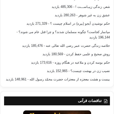
شعر، زندگی زیبـاســـت !
- 485,306 بازدید
عشق زن به غیر شوهر
- 280,263 بازدید
حکم نوشیدن آبجو (بیره) در اسلام چیست ؟
- 271,329 بازدید
میانمار کجاست؟ چگونه مسلمان شدند؟ و چرا قتل عام می شوند؟
-
196,144 بازدید
خلاصه زندگی حضرت عمر رضی الله تعالی عنه
- 185,476 بازدید
روش صحیح و علمی حفظ کردن
- 180,569 بازدید
حکم بوسه کردن و ملاعبه در هنگام روزه
- 173,616 بازدید
نصیب زن در بهشت چیست؟
- 152,965 بازدید
بیست و هشت معجزه از معجزات حضرت محمّد رسول الله
- 148,961 بازدید
تناقضات قرآنی