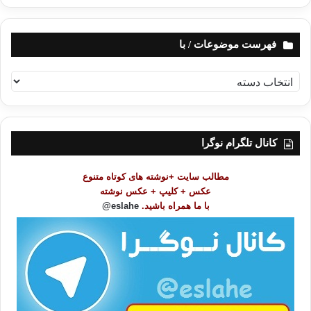
فهرست موضوعات / با
ف
ه
ر
س
ت
کانال تلگرام نوگرا
م
و
مطالب سایت +نوشته های کوتاه متنوع
ض
عکس + کلیپ + عکس نوشته
و
با ما همراه باشید.
eslahe@
ع
ا
ت
/
ب
ا