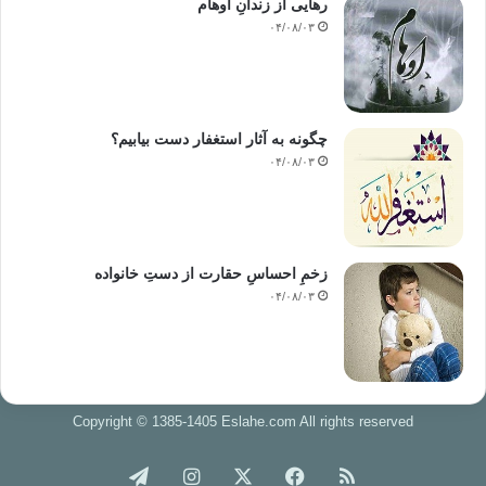
رهایی از زندانِ اوهام
۰۴/۰۸/۰۳
چگونه به آثار استغفار دست بیابیم؟
۰۴/۰۸/۰۳
زخمِ احساسِ حقارت از دستِ خانواده
۰۴/۰۸/۰۳
Copyright © 1385-1405 Eslahe.com All rights reserved
خوراک
فیس
X
اینستاگرام
تلگرام