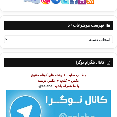
فهرست موضوعات / با
ف
ه
ر
س
ت
کانال تلگرام نوگرا
م
و
مطالب سایت +نوشته های کوتاه متنوع
ض
عکس + کلیپ + عکس نوشته
و
با ما همراه باشید.
eslahe@
ع
ا
ت
/
ب
ا