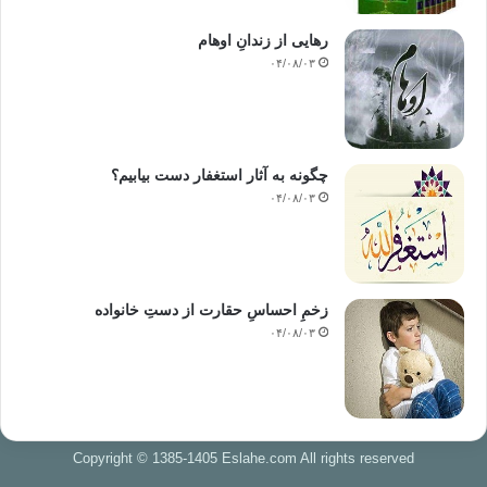
رهایی از زندانِ اوهام
۰۴/۰۸/۰۳
چگونه به آثار استغفار دست بیابیم؟
۰۴/۰۸/۰۳
زخمِ احساسِ حقارت از دستِ خانواده
۰۴/۰۸/۰۳
Copyright © 1385-1405 Eslahe.com All rights reserved