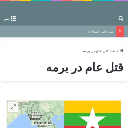
جستجو برای
منو
سر دفتر فساد در زمین‌، دوری وکناره‌گیری از راه خداست‌!
خانه
»
قتل عام در برمه
قتل عام در برمه