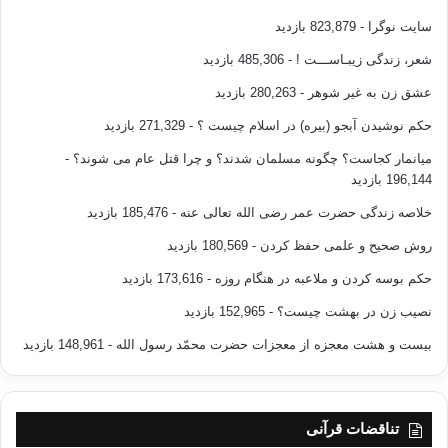
سایت نوگرا
- 823,879 بازدید
شعر، زندگی زیبـاســـت !
- 485,306 بازدید
عشق زن به غیر شوهر
- 280,263 بازدید
حکم نوشیدن آبجو (بیره) در اسلام چیست ؟
- 271,329 بازدید
میانمار کجاست؟ چگونه مسلمان شدند؟ و چرا قتل عام می شوند؟
-
196,144 بازدید
خلاصه زندگی حضرت عمر رضی الله تعالی عنه
- 185,476 بازدید
روش صحیح و علمی حفظ کردن
- 180,569 بازدید
حکم بوسه کردن و ملاعبه در هنگام روزه
- 173,616 بازدید
نصیب زن در بهشت چیست؟
- 152,965 بازدید
بیست و هشت معجزه از معجزات حضرت محمّد رسول الله
- 148,961 بازدید
تناقضات قرآنی