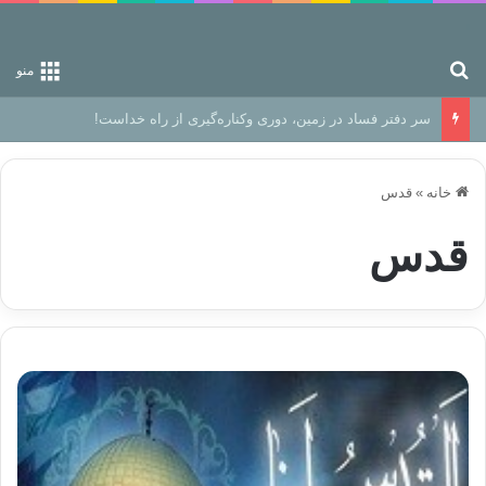
جستجو برای
منو
رهایی از زندانِ اوهام
خانه
»
قدس
قدس