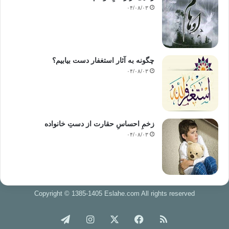
۰۴/۰۸/۰۳
چگونه به آثار استغفار دست بیابیم؟
۰۴/۰۸/۰۳
زخمِ احساسِ حقارت از دستِ خانواده
۰۴/۰۸/۰۳
Copyright © 1385-1405 Eslahe.com All rights reserved
خوراک
فیس
X
اینستاگرام
تلگرام