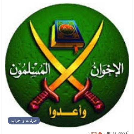
حركات و احزاب
1,829
۰
۹۶/۰۹/۲۰