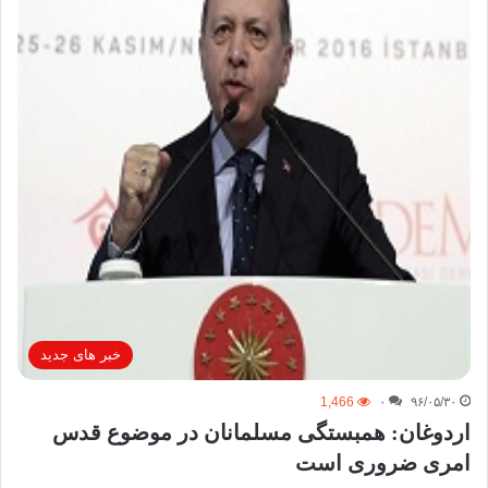
خبر های جدید
1,466
۰
۹۶/۰۵/۳۰
اردوغان: همبستگی مسلمانان در موضوع قدس
امری ضروری است