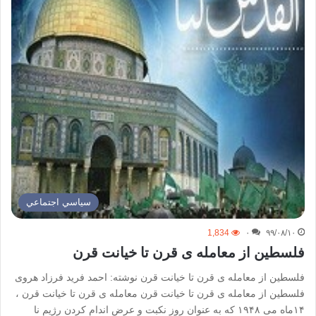
سياسي اجتماعي
1,834
۰
۹۹/۰۸/۱۰
فلسطین از معامله ی قرن تا خیانت قرن
فلسطین از معامله ­ی قرن تا خیانت قرن نوشته: احمد فرید فرزاد هروی
فلسطین از معامله ­ی قرن تا خیانت قرن معامله ­ی قرن تا خیانت قرن ،
۱۴ماه می ۱۹۴۸ که به عنوان روز نکبت و عرض اندام کردن رژیم نا