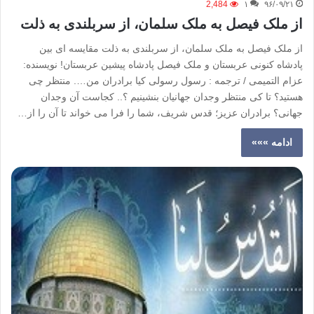
2,484
۱
۹۶/۰۹/۲۱
از ملک فیصل به ملک سلمان، از سربلندی به ذلت
از ملک فیصل به ملک سلمان، از سربلندی به ذلت مقایسه ای بین
پادشاه کنونی عربستان و ملک فیصل پادشاه پیشین عربستان! نویسنده:
عزام التمیمی / ترجمه : رسول رسولی کیا برادران من…. منتظر چی
هستید؟ تا کی منتظر وجدان جهانیان بنشینیم ؟.. کجاست آن وجدان
جهانی؟ برادران عزیز؛ قدس شریف، شما را فرا می خواند تا آن را از…
ادامه »»»