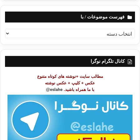
فهرست موضوعات / با
ف
ه
ر
س
ت
کانال تلگرام نوگرا
م
و
مطالب سایت +نوشته های کوتاه متنوع
ض
عکس + کلیپ + عکس نوشته
و
با ما همراه باشید.
eslahe@
ع
ا
ت
/
ب
ا