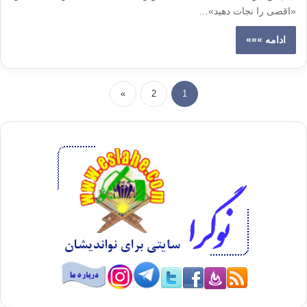
«اقصی را نجات دهید»…
ادامه »»»
»
2
1