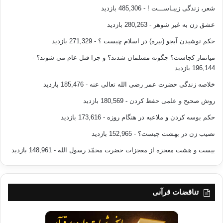
شعر، زندگی زیبـاســـت !
- 485,306 بازدید
عشق زن به غیر شوهر
- 280,263 بازدید
حکم نوشیدن آبجو (بیره) در اسلام چیست ؟
- 271,329 بازدید
میانمار کجاست؟ چگونه مسلمان شدند؟ و چرا قتل عام می شوند؟
-
196,144 بازدید
خلاصه زندگی حضرت عمر رضی الله تعالی عنه
- 185,476 بازدید
روش صحیح و علمی حفظ کردن
- 180,569 بازدید
حکم بوسه کردن و ملاعبه در هنگام روزه
- 173,616 بازدید
نصیب زن در بهشت چیست؟
- 152,965 بازدید
بیست و هشت معجزه از معجزات حضرت محمّد رسول الله
- 148,961 بازدید
تناقضات قرآنی