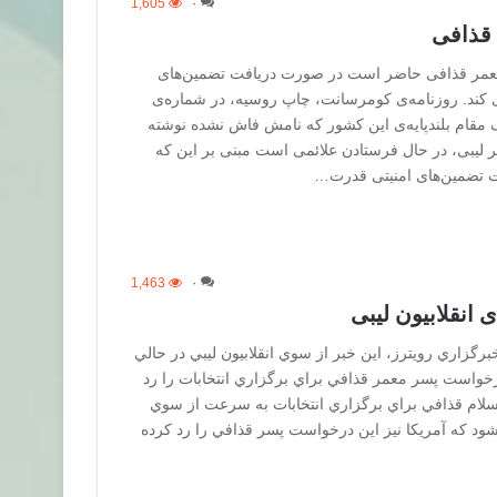
1,605
۰
 قذافی
معمر قذافی حاضر است در صورت دریافت تضمین‌های
ری کند. روزنامه‌ی کومرسانت، چاپ روسیه، در شماره‌ی
 مقام بلندپایه‌ی این کشور که نامش فاش نشده نوشته
لیبی، در حال فرستادن علائمی است مبنی بر این که
 تضمین‌های امنیتی قدرت…
1,463
۰
نقلابیون لیبی
برگزاري رويترز، اين خبر از سوي انقلابيون ليبي در حالي
خواست پسر معمر قذافي براي برگزاري انتخابات را رد
لام قذافي براي برگزاري انتخابات به سرعت از سوي
شود كه آمريكا نيز اين درخواست پسر قذافي را رد كرده