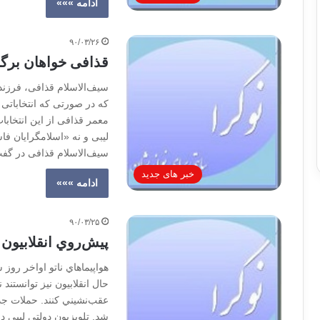
ادامه »»»
۹۰/۰۳/۲۶
قذافی خواهان برگز
سیف‌الاسلام قذافی، فرزند 
که در صورتی که انتخاباتی آ
معمر قذافی از اين انتخاب
ليبی و نه «اسلامگرايان ف
سيف‌الاسلام قذافی در گفت‌
خبر های جدید
ادامه »»»
۹۰/۰۳/۲۵
پيش‌روي انقلابيون 
هواپيماهاي ناتو اواخر روز
حال انقلابيون نيز توانستند
عقب‌نشيني كنند. حملات جدي
شد. تلويزيون دولتي ليبي د