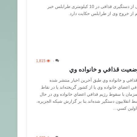
برخی منابع غیر رسمی لیبی از دستگیری قذافی در 10 کیلومتری طرابلس خبر
 از خروج وی از طرابلس حکایت دارد.
1,815
۰
ضعيت قذافي و خانواده وي
افي و خانواده وي طبق آخرين اخبار منتشر شده
 اعضاي خانواده وي يا از كشور گريخته‌اند يا در نقاط
مزمان با سقوط رژيم قذافي اعضاي خانواده وي در حال
سط انقلابيون دستگير شده‌اند.بنا بر گزارش شبكه الجزيره،
 اولين كسي…