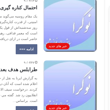
۹۰/۰۴/۱۴
احتمال کناره گیری
یک مقام روسیه می‌گوید 
امنیتی، از قدرت کناره‌گی
روز سه‌شنبه‌اش از قول یک
است که معمر قذافی، رهبر 
حاضر است در ازای دریافت
خبر های جدید
ادامه »»»
۹۰/۰۳/۲۷
طرابلس هدف بعدی ا
به گزارش ايرنا به نقل از خ
اعلام شده است كه آنان در
كردند. درخواست سيف الاس
انقلابيون رد شد. گفته مي 
است. براساس…
خبر های جدید