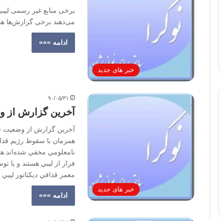
می‌دهند برخی گزارش‌ها هم
ادامه »»»
خبر های جدید
۹۰/۰۵/۳۱
آخرين گزارش از و
آخرين گزارش از وضعيت قذ
همزمان با سقوط رژيم قذافي
نامعلومي مخفي شده‌اند.ه
فرار از ليبي هستند و يا تو
معمر قذافي ديكتاتور ليبي
خبر های جدید
ادامه »»»