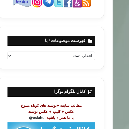
فهرست موضوعات / با
ف
ه
ر
س
ت
م
و
کانال تلگرام نوگرا
ض
و
مطالب سایت +نوشته های کوتاه متنوع
ع
عکس + کلیپ + عکس نوشته
ا
با ما همراه باشید.
eslahe@
ت
/