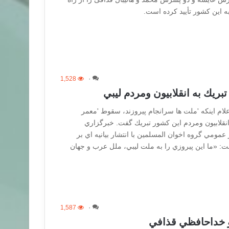
به این کشور تأیید کرده است.
1,528
۰
بريك به انقلابيون ومردم ليبي
علام اينكه 'ملت ها سرانجام پيروزند، سقوط 'معمر
ه انقلابيون ومردم اين كشور تبريك گفت. خبرگزاري
 عمومي گروه اخوان المسلمين با انتشار بيانيه اي بر
گفت: «ما اين پيروزي را به ملت ليبي، ملل عرب و جهان
1,587
۰
 خداحافظي قذافي