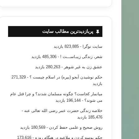
پربازدیدترین مطالب سایت
سایت نوگرا
- 823,885 بازدید
شعر، زندگی زیبـاســـت !
- 485,306 بازدید
عشق زن به غیر شوهر
- 280,263 بازدید
حکم نوشیدن آبجو (بیره) در اسلام چیست ؟
- 271,329
بازدید
میانمار کجاست؟ چگونه مسلمان شدند؟ و چرا قتل عام
می شوند؟
- 196,144 بازدید
خلاصه زندگی حضرت عمر رضی الله تعالی عنه
-
185,476 بازدید
روش صحیح و علمی حفظ کردن
- 180,569 بازدید
حکم بوسه کردن و ملاعبه در هنگام روزه
- 173,616