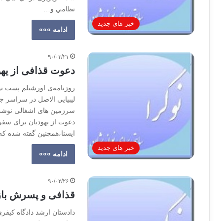
نظامي و…
خبر های جدید
ادامه »»»
۹۰/۰۳/۲۱
دعوت قذافی از یهو
روزنامه‌ی اورشیلم پست نو
لیبیایی الاصل در سراسر جه
سرزمین های اشغالی نوشت:
دعوت از یهودیان برای سفر
ایسنا،همچنین گفته شده ک
خبر های جدید
ادامه »»»
۹۰/۰۲/۲۶
قذافی و پسرش با
دادستان ارشد دادگاه کیفر