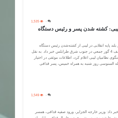
1,535
۰
لیبی: کشته شدن پسر و رئیس دستگاه
ند پایه انقلابی در لیبی از کشته‌شدن رئیس دستگاه
اطلاعات رژیم قذافی و كشف 4 گور جمعي در جنوب شرق طرابلس خبر داد. به نقل
نگوی نظامیان لیبی اعلام کرد، اطلاعات موثقی در اختیار
 الله السنوسی روز شنبه به همراه خمیس، پسر قذافی
1,549
۰
ر داد: وزیر خارجه الجزایر، ورود صفیه قذافی، همسر
ش عایشه و دو پسرش محمد و هانیبال قذافی را از راه