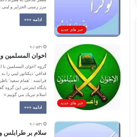
مرز زمینی الجزایر و لیبی 
ادامه »»»
خبر های جدید
۹۰/۰۵/۳۱
اخوان المسلمين و ت
گروه 'اخوان المسلمين با ا
قذافي' ديكتاتور ليبي را ب
فرانسه : 'همام سعيد' ناظر
پايگاه اينترنتي اين گروه 
اسلام تبريك مي گوييم.»
خبر های جدید
ادامه »»»
۹۰/۰۵/۳۱
سلام بر طرابلس و