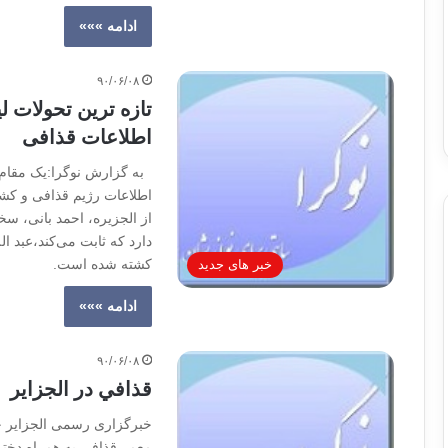
ادامه »»»
۹۰/۰۶/۰۸
تازه ترین تحولات 
اطلاعات قذافی
به گزارش نوگرا:یک مقام بل
از الجزیره، احمد بانی، سخ
دارد که ثابت می‌کند،‌عبد
کشته شده است.
خبر های جدید
ادامه »»»
۹۰/۰۶/۰۸
قذافي در الجزاير
خبرگزاری رسمی الجزایر خب
معمر قذافی به همراه دختر