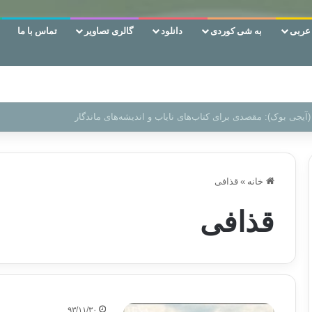
ربی
به شی کوردی
دانلود
گالری تصاویر
تماس با ما
 دوری وکناره‌گیری از راه خداست‌!
خانه
»
قذافی
قذافی
۹۳/۱۱/۳۰