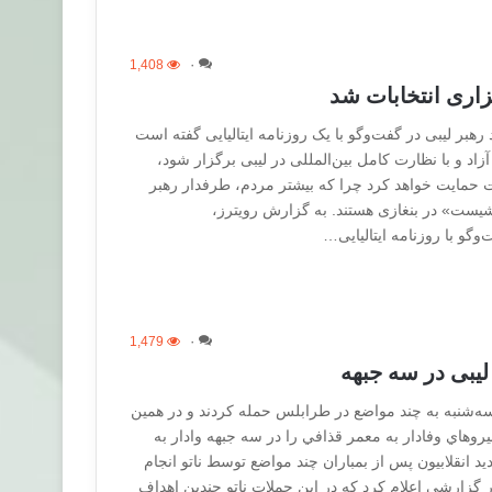
1,408
۰
اری انتخابات شد
رهبر لیبی در گفت‌وگو با يک روزنامه ايتاليايی گفته است
زاد و با نظارت کامل بين‌المللی در ليبی برگزار شود،
ات حمايت خواهد کرد چرا که بيشتر مردم، طرفدار رهبر
اشيست» در بنغازی هستند. به گزارش رويترز،
وگو با روزنامه ايتاليايی…
1,479
۰
ليبی در سه جبهه
 سه‌شنبه به چند مواضع در طرابلس حمله كردند و در همين
 نيروهاي وفادار به معمر قذافي را در سه جبهه وادار به
د انقلابيون پس از بمباران چند مواضع توسط ناتو انجام
ر گزارشي اعلام كرد كه در اين حملات ناتو چندين اهداف