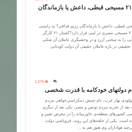
عاملان جنایت قتل ۲۱ مسیحی قبطی، داعش یا بازماندگان
 جنایت قتل ۲۱ مسیحی قبطی، داعش یا بازماندگان رژیم قذافی؟ به راستی
چه طرفی پشت سر قتل ۲۱ مسیحی مصری در لیبی قرار دارد؟کشتار ۲۱ کارگر
ی را به سختی آزرد و در وحشیگری عاملان آن شکی
تحقیقی در باره عاملان حقیقی آن دولت کودتایی
1,376
۰
ام دولتهای خودکامه با قدرت شخصی
 مولودی بهار عرب، نام جنبش دمکراسی‌خواهی مردم
عد از تجربه مردم تونس و مصر، یکی بعد از دیگری
ی کشورهای منطقه‌ی خاورمیانه را در معرض تغییر و
ده است. یکی از حلقه‌های این روند، فروپاشی دولت
رچند هواداران وی هنوز هم به…