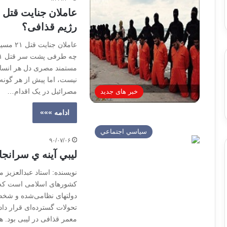
رژیم قذافی؟
عاملان
مستمند مصری دل هر انسان
نیست، اما پیش از هر گونه 
مصرائیل در یک اقدام…
خبر های جدید
ادامه »»»
سياسي اجتماعي
۹۰/۰۷/۰۶
ليبي آينه ي سرانج
نویسنده: استاد عبدالعزیز
کشورهای اسلامی است که ب
دولتهای نظامی‌شده و شخص
تحولات گسترده‌ای قرار دا
معمر قذافی در لیبی بود. ه