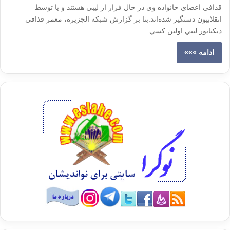
قذافي اعضاي خانواده وي در حال فرار از ليبي هستند و يا توسط
انقلابيون دستگير شده‌اند.بنا بر گزارش شبكه الجزيره، معمر قذافي
ديكتاتور ليبي اولين كسي…
ادامه »»»