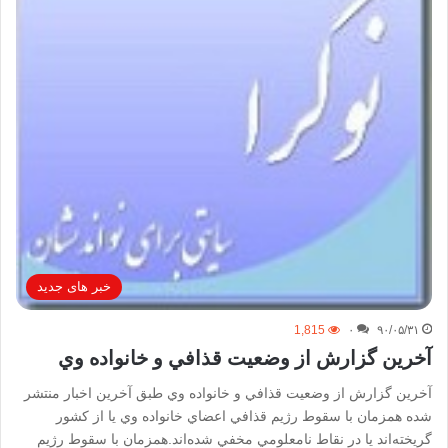
خبر های جدید
1,815
۰
۹۰/۰۵/۳۱
آخرين گزارش از وضعيت قذافي و خانواده وي
آخرين گزارش از وضعيت قذافي و خانواده وي طبق آخرين اخبار منتشر
شده همزمان با سقوط رژيم قذافي اعضاي خانواده وي يا از كشور
گريخته‌اند يا در نقاط نامعلومي مخفي شده‌اند.همزمان با سقوط رژيم