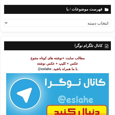
فهرست موضوعات / با
ف
ه
ر
س
ت
کانال تلگرام نوگرا
م
و
مطالب سایت +نوشته های کوتاه متنوع
ض
عکس + کلیپ + عکس نوشته
و
با ما همراه باشید.
eslahe@
ع
ا
ت
/
ب
ا