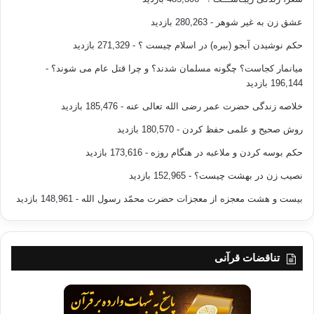
عشق زن به غیر شوهر
- 280,263 بازدید
حکم نوشیدن آبجو (بیره) در اسلام چیست ؟
- 271,329 بازدید
میانمار کجاست؟ چگونه مسلمان شدند؟ و چرا قتل عام می شوند؟
-
196,144 بازدید
خلاصه زندگی حضرت عمر رضی الله تعالی عنه
- 185,476 بازدید
روش صحیح و علمی حفظ کردن
- 180,570 بازدید
حکم بوسه کردن و ملاعبه در هنگام روزه
- 173,616 بازدید
نصیب زن در بهشت چیست؟
- 152,965 بازدید
بیست و هشت معجزه از معجزات حضرت محمّد رسول الله
- 148,961 بازدید
تناقضات قرآنی