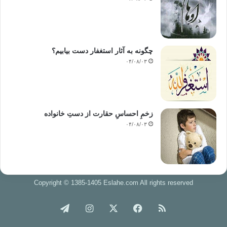
چگونه به آثار استغفار دست بیابیم؟
۰۴/۰۸/۰۳
زخمِ احساسِ حقارت از دستِ خانواده
۰۴/۰۸/۰۳
Copyright © 1385-1405 Eslahe.com All rights reserved
خوراک
فیس
X
اینستاگرام
تلگرام