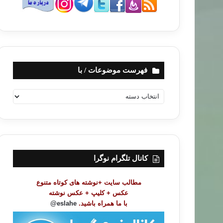
فهرست موضوعات / با
ف
ه
ر
س
ت
م
و
کانال تلگرام نوگرا
ض
و
مطالب سایت +نوشته های کوتاه متنوع
ع
عکس + کلیپ + عکس نوشته
ا
با ما همراه باشید.
eslahe@
ت
/