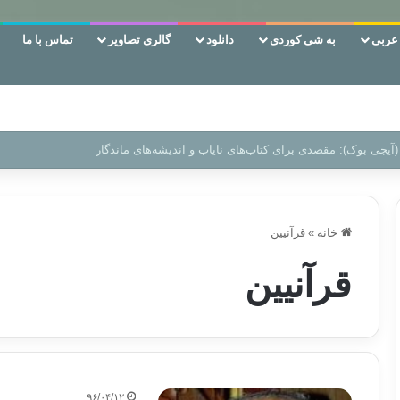
ربی
به شی کوردی
دانلود
گالری تصاویر
تماس با ما
 دوری وکناره‌گیری از راه خداست‌!
خانه
»
قرآنیین
قرآنیین
۹۶/۰۴/۱۲