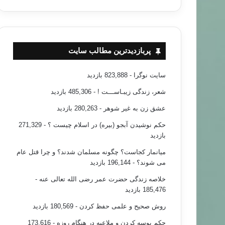
پربازدیدترین مطالب سایت
سایت نوگرا
- 823,888 بازدید
شعر، زندگی زیبـاســـت !
- 485,306 بازدید
عشق زن به غیر شوهر
- 280,263 بازدید
حکم نوشیدن آبجو (بیره) در اسلام چیست ؟
- 271,329
بازدید
میانمار کجاست؟ چگونه مسلمان شدند؟ و چرا قتل عام
می شوند؟
- 196,144 بازدید
خلاصه زندگی حضرت عمر رضی الله تعالی عنه
-
185,476 بازدید
روش صحیح و علمی حفظ کردن
- 180,569 بازدید
حکم بوسه کردن و ملاعبه در هنگام روزه
- 173,616