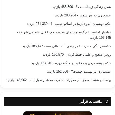
شعر، زندگی زیبـاســـت !
- 485,306 بازدید
عشق زن به غیر شوهر
- 280,264 بازدید
حکم نوشیدن آبجو (بیره) در اسلام چیست ؟
- 271,330 بازدید
میانمار کجاست؟ چگونه مسلمان شدند؟ و چرا قتل عام می شوند؟
-
196,145 بازدید
خلاصه زندگی حضرت عمر رضی الله تعالی عنه
- 185,477 بازدید
روش صحیح و علمی حفظ کردن
- 180,570 بازدید
حکم بوسه کردن و ملاعبه در هنگام روزه
- 173,616 بازدید
نصیب زن در بهشت چیست؟
- 152,966 بازدید
بیست و هشت معجزه از معجزات حضرت محمّد رسول الله
- 148,962 بازدید
تناقضات قرآنی