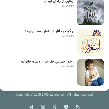
رهایی از زندانِ اوهام
۰۴/۰۸/۰۳
چگونه به آثار استغفار دست بیابیم؟
۰۴/۰۸/۰۳
زخمِ احساسِ حقارت از دستِ خانواده
۰۴/۰۸/۰۳
Copyright © 1385-1405 Eslahe.com All rights reserved
خوراک
فیس
X
اینستاگرام
تلگرام