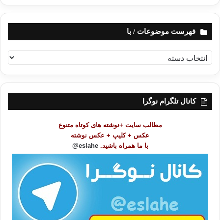
فهرست موضوعات / با
ف
ه
ر
س
ت
کانال تلگرام نوگرا
م
و
مطالب سایت +نوشته های کوتاه متنوع
ض
عکس + کلیپ + عکس نوشته
و
با ما همراه باشید.
eslahe@
ع
ا
ت
/
ب
ا