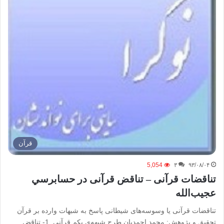
قرآن
5,054
۳
۹۳/۰۸/۰۴
تناقضات قرآنی – تناقض قرآنی در حسابرسي
عجیب‌الله
تناقضات قرآنی یا وسوسه‌های شیطانی پاسخ به شبهات وارده بر قرآن
تحقیق و پژوهش: محمد احمدیان طرح شبهه‌ی يكم‌ قرآنی ‌ 1- تناقض