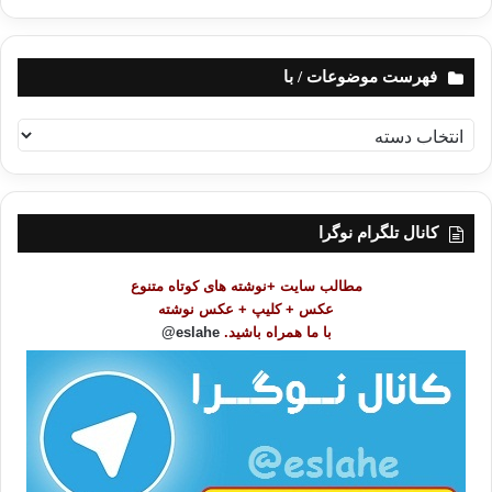
فهرست موضوعات / با
ف
ه
ر
س
ت
کانال تلگرام نوگرا
م
و
مطالب سایت +نوشته های کوتاه متنوع
ض
عکس + کلیپ + عکس نوشته
و
با ما همراه باشید.
eslahe@
ع
ا
ت
/
ب
ا