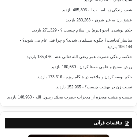
شعر، زندگی زیبـاســـت !
- 485,306 بازدید
عشق زن به غیر شوهر
- 280,263 بازدید
حکم نوشیدن آبجو (بیره) در اسلام چیست ؟
- 271,329 بازدید
میانمار کجاست؟ چگونه مسلمان شدند؟ و چرا قتل عام می شوند؟
-
196,144 بازدید
خلاصه زندگی حضرت عمر رضی الله تعالی عنه
- 185,476 بازدید
روش صحیح و علمی حفظ کردن
- 180,569 بازدید
حکم بوسه کردن و ملاعبه در هنگام روزه
- 173,616 بازدید
نصیب زن در بهشت چیست؟
- 152,965 بازدید
بیست و هشت معجزه از معجزات حضرت محمّد رسول الله
- 148,960 بازدید
تناقضات قرآنی