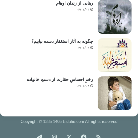
رهایی از زندانِ اوهام
۰۴/۰۸/۰۳
چگونه به آثار استغفار دست بیابیم؟
۰۴/۰۸/۰۳
زخمِ احساسِ حقارت از دستِ خانواده
۰۴/۰۸/۰۳
Copyright © 1385-1405 Eslahe.com All rights reserved
خوراک
فیس
X
اینستاگرام
تلگرام