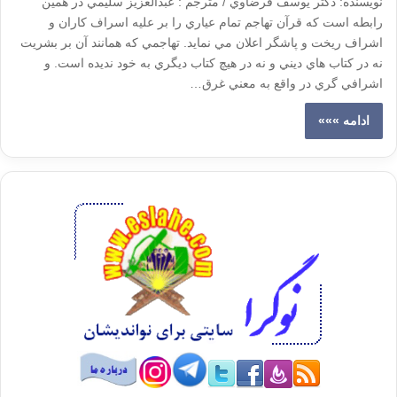
نویسنده: دكتر يوسف قرضاوي / مترجم : عبدالعزيز سليمي در همين
رابطه است كه قرآن تهاجم تمام عياري را بر عليه اسراف كاران و
اشراف ريخت و پاشگر اعلان مي نمايد. تهاجمي كه همانند آن بر بشريت
نه در كتاب هاي ديني و نه در هيچ كتاب ديگري به خود نديده است. و
اشرافي گري در واقع به معني غرق…
ادامه »»»