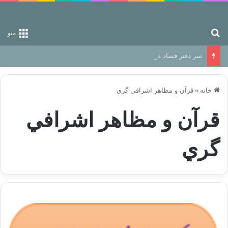
جستجو برای
منو
سر دفتر فساد در زمین‌، دوری وکناره‌گیری از راه خداست‌!
خانه
»
قرآن و مظاهر اشرافي گري
قرآن و مظاهر اشرافي
گري