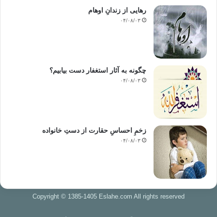
رهایی از زندانِ اوهام
۰۴/۰۸/۰۳
چگونه به آثار استغفار دست بیابیم؟
۰۴/۰۸/۰۳
زخمِ احساسِ حقارت از دستِ خانواده
۰۴/۰۸/۰۳
Copyright © 1385-1405 Eslahe.com All rights reserved