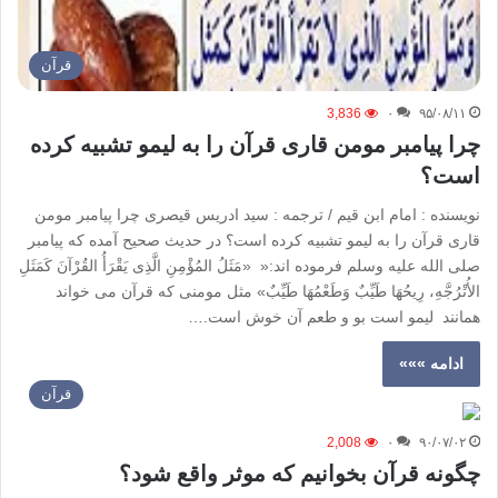
قرآن
3,836
۰
۹۵/۰۸/۱۱
چرا پیامبر مومن قاری قرآن را به لیمو تشبیه کرده
است؟
نویسنده : امام ابن قیم / ترجمه : سید ادریس قیصری چرا پیامبر مومن
قاری قرآن را به لیمو تشبیه کرده است؟ در حدیث صحیح آمده که پیامبر
صلی الله علیه وسلم فرموده اند:« «مَثَلُ المُؤْمِنِ الَّذِی یَقْرَأُ القُرْآنَ کَمَثَلِ
الأُتْرُجَّهِ، رِیحُهَا طَیِّبٌ وَطَعْمُهَا طَیِّبٌ» مثل مومنی که قرآن می خواند
همانند لیمو است بو و طعم آن خوش است.…
ادامه »»»
قرآن
2,008
۰
۹۰/۰۷/۰۲
چگونه قرآن بخوانیم كه موثر واقع شود؟