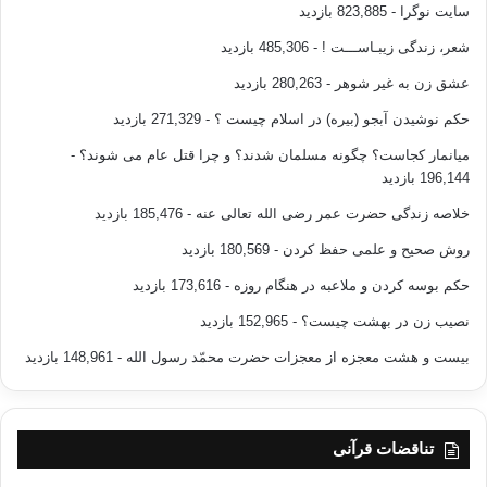
سایت نوگرا
- 823,885 بازدید
شعر، زندگی زیبـاســـت !
- 485,306 بازدید
عشق زن به غیر شوهر
- 280,263 بازدید
حکم نوشیدن آبجو (بیره) در اسلام چیست ؟
- 271,329 بازدید
میانمار کجاست؟ چگونه مسلمان شدند؟ و چرا قتل عام می شوند؟
-
196,144 بازدید
خلاصه زندگی حضرت عمر رضی الله تعالی عنه
- 185,476 بازدید
روش صحیح و علمی حفظ کردن
- 180,569 بازدید
حکم بوسه کردن و ملاعبه در هنگام روزه
- 173,616 بازدید
نصیب زن در بهشت چیست؟
- 152,965 بازدید
بیست و هشت معجزه از معجزات حضرت محمّد رسول الله
- 148,961 بازدید
تناقضات قرآنی