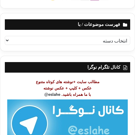
فهرست موضوعات / با
ف
ه
ر
س
ت
کانال تلگرام نوگرا
م
و
مطالب سایت +نوشته های کوتاه متنوع
ض
عکس + کلیپ + عکس نوشته
و
با ما همراه باشید.
eslahe@
ع
ا
ت
/
ب
ا