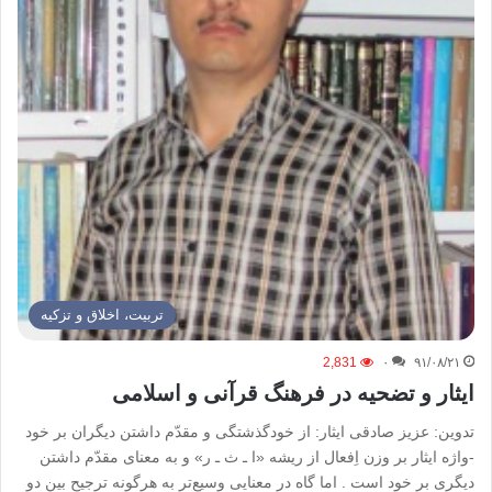
تربیت، اخلاق و تزکیه
2,831
۰
۹۱/۰۸/۲۱
ایثار و تضحیه در فرهنگ قرآنی و اسلامی
تدوین: عزیز صادقی ايثار: از خودگذشتگى و مقدّم داشتن ديگران بر خود
-واژه ايثار بر وزن اِفعال از ريشه «ا ـ ث ـ ر» و به معناى مقدّم داشتن
ديگرى بر خود است . اما گاه در معنايى وسيع‌تر به هرگونه ترجيح بين دو