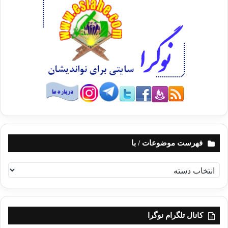
فهرست موضوعات / با
ف
ه
ر
س
ت
کانال تلگرام نوگرا
م