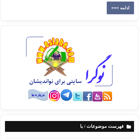
ادامه »»»
فهرست موضوعات / با