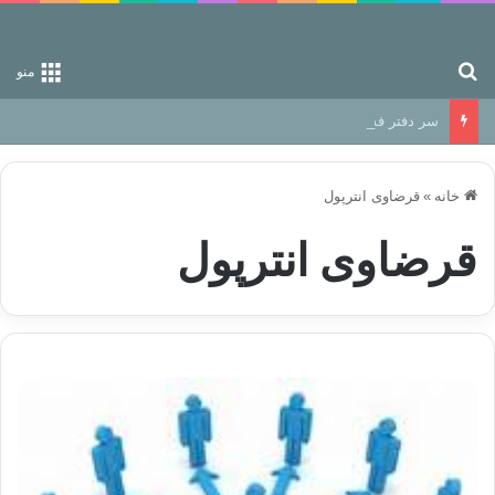
جستجو برای
منو
سر دفتر فساد در زمین‌، دوری وکناره‌گیری از راه خداست‌!
خانه
»
قرضاوی انترپول
قرضاوی انترپول