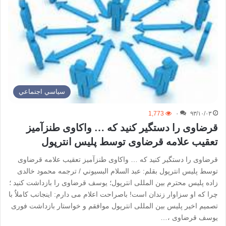
سياسي اجتماعي
1,773
۰
۹۳/۱۰/۰۳
قرضاوی را دستگیر کنید که … واکاوی طنزآمیز
تعقیب علامه قرضاوی توسط پلیس انترپول
قرضاوی را دستگیر کنید که … واکاوی طنزآمیز تعقیب علامه قرضاوی
توسط پلیس انترپول بقلم: عبد السلام البسيوني / ترجمه محمود خالدی
زاده پلیس محترم بین المللی انترپول؛ یوسف قرضاوی را بازداشت کنید ؛
چرا که او سزاوار زندان است! باصراحت اعلام می دارم: اینجانب کاملاٌ با
تصمیم اخیر پلیس بین المللی انترپول موافقم و خواستار بازداشت فوری
یوسف قرضاوی ،…