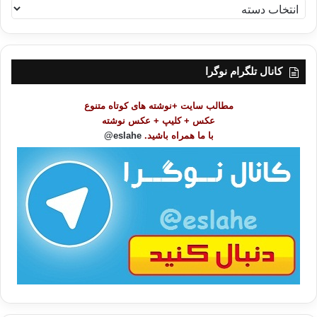
ف
ه
ر
س
ت
کانال تلگرام نوگرا
م
و
مطالب سایت +نوشته های کوتاه متنوع
ض
عکس + کلیپ + عکس نوشته
و
با ما همراه باشید.
eslahe@
ع
ا
ت
/
ب
ا