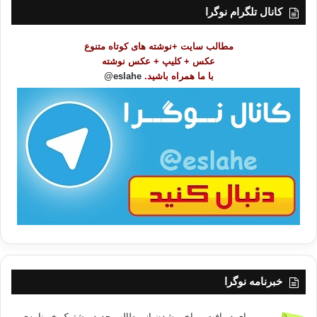
ت
کانال تلگرام نوگرا
م
و
مطالب سایت +نوشته های کوتاه متنوع
ض
عکس + کلیپ + عکس نوشته
و
با ما همراه باشید.
eslahe@
ع
ا
ت
/
ب
ا
خبرنامه نوگرا
برای دریافت و باخبر شدن از مطالب جدید مشترک خبرنامه‌ی