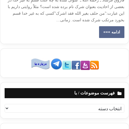
فاروق فرساد ـ رحمه الله ـ سوال شده به چه علت قسمِ به غیر خدا در
بعضی از احادیث بعنوان شرک نام برده شده است؟ مثلاً روایتی داریم با
این عبارت:”من حلف بغیر الله فقد اشرک”کسی که به غیر خدا قسم
بخورد مرتکب شرک شده است. زمانی…
ادامه »»»
فهرست موضوعات / با
ف
ه
ر
س