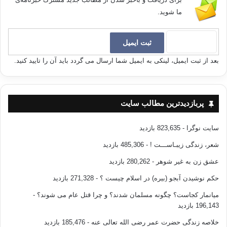
ما شوید.
بعد از ثبت ایمیل، لینکی به ایمیل شما ارسال می گردد باید آن را تایید کنید.
پربازدیدترین مطالب سایت
سایت نوگرا
- 823,635 بازدید
شعر، زندگی زیبـاســـت !
- 485,306 بازدید
عشق زن به غیر شوهر
- 280,262 بازدید
حکم نوشیدن آبجو (بیره) در اسلام چیست ؟
- 271,328 بازدید
میانمار کجاست؟ چگونه مسلمان شدند؟ و چرا قتل عام می شوند؟
-
196,143 بازدید
خلاصه زندگی حضرت عمر رضی الله تعالی عنه
- 185,476 بازدید