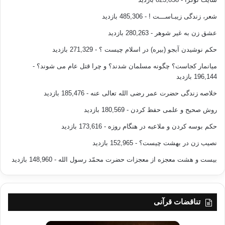
شعر، زندگی زیبـاســـت !
- 485,306 بازدید
عشق زن به غیر شوهر
- 280,263 بازدید
حکم نوشیدن آبجو (بیره) در اسلام چیست ؟
- 271,329 بازدید
میانمار کجاست؟ چگونه مسلمان شدند؟ و چرا قتل عام می شوند؟
-
196,144 بازدید
خلاصه زندگی حضرت عمر رضی الله تعالی عنه
- 185,476 بازدید
روش صحیح و علمی حفظ کردن
- 180,569 بازدید
حکم بوسه کردن و ملاعبه در هنگام روزه
- 173,616 بازدید
نصیب زن در بهشت چیست؟
- 152,965 بازدید
بیست و هشت معجزه از معجزات حضرت محمّد رسول الله
- 148,960 بازدید
تناقضات قرآنی