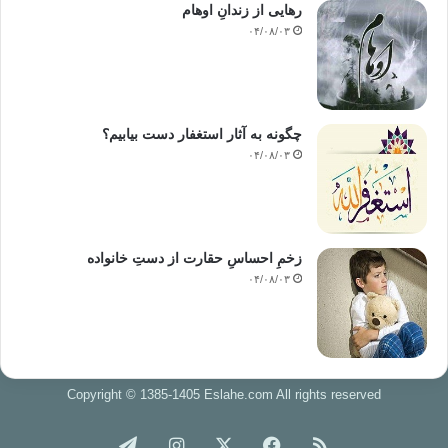
رهایی از زندانِ اوهام
۰۴/۰۸/۰۳
چگونه به آثار استغفار دست بیابیم؟
۰۴/۰۸/۰۳
زخمِ احساسِ حقارت از دستِ خانواده
۰۴/۰۸/۰۳
Copyright © 1385-1405 Eslahe.com All rights reserved
خوراک
فیس
X
اینستاگرام
تلگرام