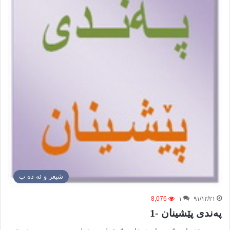
شيعر و ئه ده ب
8,076
۱
۹۱/۱۲/۲۱
په‌ندی پێشینان -1