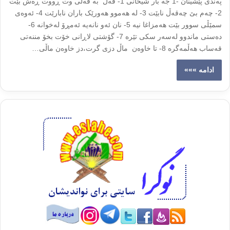
په‌ندی پێشینان -1 جه بار شیخانی 1- قه‌ل به‌ قه‌لی وت ڕووت ڕه‌ش بێت
2- چه‌م بێ چه‌قه‌ڵ نابێت 3- له‌ هه‌موو هه‌ورێک باران نابارێت 4- ئه‌وه‌ی
سمێڵی سوور بێت هه‌مزاغا نیه‌ 5- نان ئه‌و نانه‌یه‌ ئه‌مڕۆ له‌خوانه‌ 6-
ده‌ستی ماندوو له‌سه‌ر سکی تێره‌ 7- گۆشتی لاڕانی خۆت بخۆ مننه‌تی
قه‌ساب هه‌ڵمه‌گره‌ 8- تا خاوه‌ن ماڵ دزی گرت،دز خاوه‌ن ماڵی…
ادامه »»»