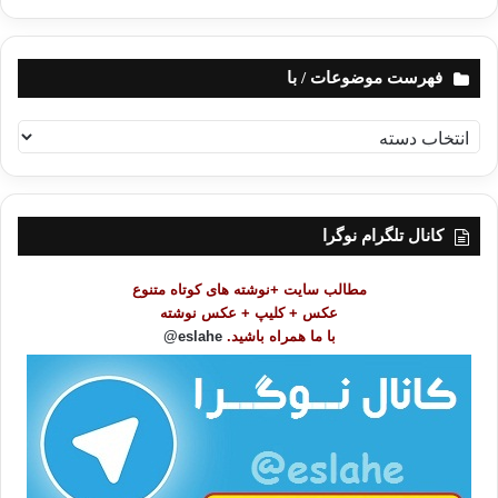
فهرست موضوعات / با
ف
ه
ر
س
ت
کانال تلگرام نوگرا
م
و
مطالب سایت +نوشته های کوتاه متنوع
ض
عکس + کلیپ + عکس نوشته
و
با ما همراه باشید.
eslahe@
ع
ا
ت
/
ب
ا