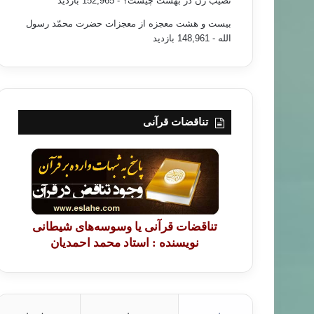
نصیب زن در بهشت چیست؟
- 152,965 بازدید
بیست و هشت معجزه از معجزات حضرت محمّد رسول
الله
- 148,961 بازدید
تناقضات قرآنی
تناقضات قرآنی یا وسوسه‌های شیطانی
نویسنده : استاد محمد احمدیان