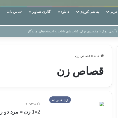
ربی
به شی کوردی
دانلود
گالری تصاویر
تماس با ما
 دوری وکناره‌گیری از راه خداست‌!
خانه
»
قصاص زن
قصاص زن
زن خانواده
۹۰/۱۲/۰۸
2=1 زن = مرد دو زن و یک مرد؟؟؟ !!!