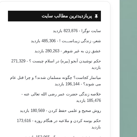
پربازدیدترین مطالب سایت
سایت نوگرا
- 823,876 بازدید
شعر، زندگی زیبـاســـت !
- 485,306 بازدید
عشق زن به غیر شوهر
- 280,263 بازدید
حکم نوشیدن آبجو (بیره) در اسلام چیست ؟
- 271,329
بازدید
میانمار کجاست؟ چگونه مسلمان شدند؟ و چرا قتل عام
می شوند؟
- 196,144 بازدید
خلاصه زندگی حضرت عمر رضی الله تعالی عنه
-
185,476 بازدید
روش صحیح و علمی حفظ کردن
- 180,569 بازدید
حکم بوسه کردن و ملاعبه در هنگام روزه
- 173,616
بازدید