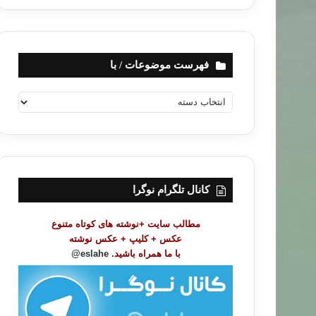
فهرست موضوعات / با
ف
ه
ر
س
ت
م
و
کانال تلگرام نوگرا
ض
و
مطالب سایت +نوشته های کوتاه متنوع
ع
عکس + کلیپ + عکس نوشته
ا
با ما همراه باشید.
eslahe@
ت
/
ب
ا