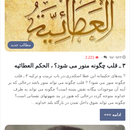
مطالب جدید
2,221
۰
۹۷/۰۹/۲۳
۳ ـ قلب چگونه منور می شود؟ ، الحکم العطائیه
? پندهای حکیمانه ابن عطا اسکندری،در باب تربیت و تزکیه ۳ ـ قلب
چگونه منور می شود؟ ? قلب چگونه می تواند منور باشد درحالی که بر
آینه آن موجودات بیگانه نقش بسته است؟ چگونه می تواند به طرف
خداوند متوجه گردد درحالی که هنوز در بند شهوتهای نفسانی است؟
چگونه می تواند شوق داخل شدن در بارگاه بلند خداوند…
ادامه »»»