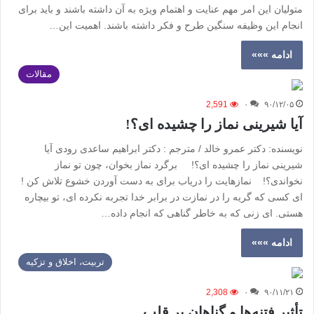
متولیان این امر مهم عنایت و اهتمام ویژه به آن داشته باشند و باید برای
انجام این وظیفه سنگین طرح و فکر داشته باشند. اهمیت این…
ادامه »»»
مقالات
2,591
۰
۹۰/۱۲/۰۵
آیا شیرینی نماز را چشیده ای؟!
نویسنده: دکتر عمرو خالد / مترجم : دکتر ابراهیم ساعدی رودی آیا
شیرینی نماز را چشیده ای؟! برگرد نماز بخوان، چون تو نماز
نخواندی؟! نمازهایت را دریاب برای به دست آوردن خشوع تلاش کن !
ای کسی که گریه را در نمازت در برابر خدا تجربه نکرده ای، تو بیچاره
هستی. ای زنی که به خاطر گناهی که انجام داده…
ادامه »»»
تربیت، اخلاق و تزکیه
2,308
۰
۹۰/۱۱/۲۱
تأثیر فتنه‌ها و گناهان بر قلب