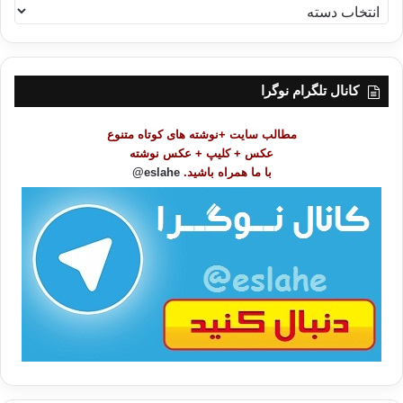
ف
ه
ر
س
ت
کانال تلگرام نوگرا
م
و
مطالب سایت +نوشته های کوتاه متنوع
ض
عکس + کلیپ + عکس نوشته
و
با ما همراه باشید.
eslahe@
ع
ا
ت
/
ب
ا