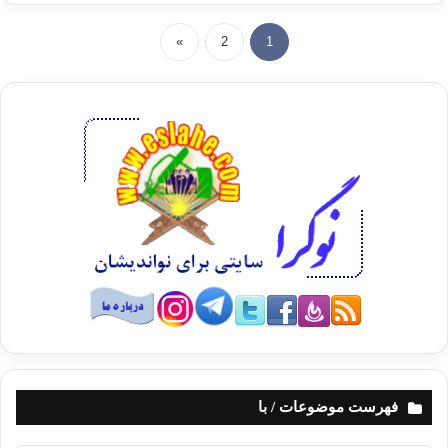
»
2
1
فهرست موضوعات / با