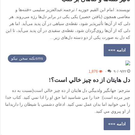
نویسنده: امام ابن القیم جوزیه / ترجمه:عبدالعزیز سلیمی «فتنه‌ها و
معاصی همچون (بافتن حصیر) یکی یکی در برابر دل‌ها رژه می‌روند. هر
دلی که از آن‌ها تأثیرپذیر شود، نقطه‌ی سیاهی در آن پدید می‌آید. اما هر
دلی که از آن‌ها روی‌گردان شود، نقطه‌ی سفیدی در آن پدید می‌آید، تا این
که دل به صورت یکی از دو دسته دل‌های زیر…
ادامه »»»
smsنكته سخن نيكو
1,876
۰
۹۰/۰۹/۲۲
دل هايتان از ده چيز خالي است؟!
مترجم: جهانگير ولدبيگي دل هايتان از ده چيز خالي است(نسبت به ده
چيز مرده است): خدا را مي شناسيد اما حق او را ادا نمي كنيد. كتاب خدا
را مي خوانيد اما بدان عمل نمي كنيد. ادعاي دشمني با شيطان را داريداما
از او پيروي مي كنيد.
ادامه »»»