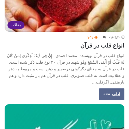
مقالات
943
۰
۰۱/۰۴/۲۰
انواع قلب در قرآن
انواع قلب در قرآن نویسنده: محمد احمدی إِنَّ فِی ذَٰلِکَ لَذِکْرَىٰ لِمَنْ کَانَ
لَهُ قَلْبٌ أَوْ أَلْقَى السَّمْعَ وَهُوَ شهید در قرآن ۲۰ نوع قلب ذکر شده است.
قلب در قرآن به معنای دگرگونی درضمیر و ذهن است و مربوط به ذهن
و عقلانیت است نه قلب صنوبری. قلب در قرآن هم بار مثبت دارد و هم
بارمنفی. اگرقلب…
ادامه »»»