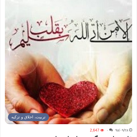
تربیت، اخلاق و تزکیه
2,647
۰
۹۸/۰۹/۲۸