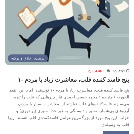
تربیت، اخلاق و تزکیه
2,714
۰
۹۵/۰۴/۲۲
پنج فاسد کننده قلب، معاشرت زیاد با مردم -۱
پنج فاسد کننده قلب، معاشرت زیاد با مردم -۱ نویسنده: امام ابن القیم
الجوزیه / مترجم : محمد حسین احمدی تبار چیزهایی که قلب را تیره
می‌سازند فاسدکننده‌های قلب عبارتند از: معاشرت بسیار با مردم،
آرزوهای بی‌شمار، تعلق و دلبستگی به غیر خدا، سیری (پرخوری) و
خواب. این پنج مورد از بزرگ‌ترین عوامل فاسدکننده‌ی قلب هستند. زیرا
قلب به وسیله‌ی…