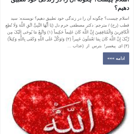
دهیم؟
اسلام چیست؟ چگونه آن را در زندگی خود تطبیق دهیم؟ نویسنده: سید
قطب (رح) / مترجم: دکتر مصطفی خرم دل (یَا أَیُّهَا النَّبِیُّ اتَّقِ اللَّهَ وَلَا تُطِعِ
الْکَافِرِینَ وَالْمُنَافِقِینَ إِنَّ اللَّهَ کَانَ عَلِیماً حَکِیماً (۱) وَاتَّبِعْ مَا یُوحَى إِلَیْکَ مِن
رَّبِّکَ إِنَّ اللَّهَ کَانَ بِمَا تَعْمَلُونَ خَبِیراً (۲) وَتَوَکَّلْ عَلَى اللَّهِ وَکَفَى بِاللَّهِ وَکِیلاً)
(۳) ای پیغمبر! بترس از (‌عذاب …
ادامه »»»