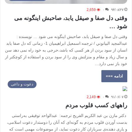
2,659
۰
۹۴/۰۸/۲۷
وقتی دل صفا و صیقل یابد، صاحبش اینگونه می
شود …
وقتی دل صفا و صیقل یابد، صاحبش اینگونه می شود … نویسنده :
عبدالمجيد البيانوني / ترجمه:اسمعیل ابراهیمیان 1- زمانی که دل صفا یابد
انسان از سود بردن از هر کسی که باشد،حرجی به خود راه نمی دهد سن
و سال زیاد و مقام و منزلتش وی را از سود بردن و استفاده از کوچکتر از
خود باز نمی دارد…
ادامه »»»
دعوت و داعی
2,149
۰
۹۱/۰۶/۰۷
راههای کسب قلوب مردم
دكتر مازن بن عبد الكريم الفريح ترجمه: عبدالواحد توفیقی به‌راستی
بدست آوردن قلوب مردم به گونه‌ای که آنان را دوستدار دعوت اسلامی،
و یاری دهنده‌ی سربازان کار دعوت نماید، از موضوعات مهمی است که