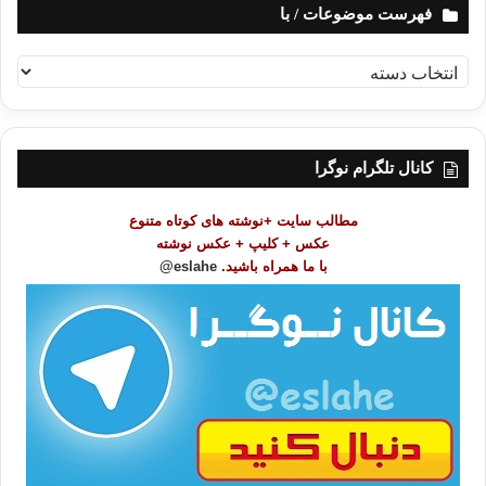
فهرست موضوعات / با
ف
ه
ر
س
ت
کانال تلگرام نوگرا
م
و
مطالب سایت +نوشته های کوتاه متنوع
ض
عکس + کلیپ + عکس نوشته
و
با ما همراه باشید.
eslahe@
ع
ا
ت
/
ب
ا