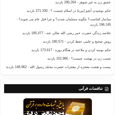
عشق زن به غیر شوهر
- 280,264 بازدید
حکم نوشیدن آبجو (بیره) در اسلام چیست ؟
- 271,330 بازدید
میانمار کجاست؟ چگونه مسلمان شدند؟ و چرا قتل عام می شوند؟
-
196,145 بازدید
خلاصه زندگی حضرت عمر رضی الله تعالی عنه
- 185,477 بازدید
روش صحیح و علمی حفظ کردن
- 180,571 بازدید
حکم بوسه کردن و ملاعبه در هنگام روزه
- 173,617 بازدید
نصیب زن در بهشت چیست؟
- 152,966 بازدید
بیست و هشت معجزه از معجزات حضرت محمّد رسول الله
- 148,962 بازدید
تناقضات قرآنی