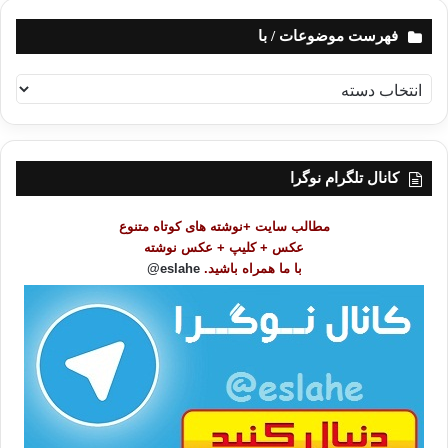
فهرست موضوعات / با
ف
ه
ر
س
ت
کانال تلگرام نوگرا
م
و
مطالب سایت +نوشته های کوتاه متنوع
ض
عکس + کلیپ + عکس نوشته
و
با ما همراه باشید.
eslahe@
ع
ا
ت
/
ب
ا