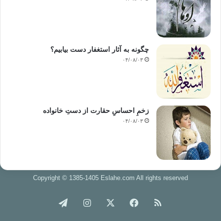
چگونه به آثار استغفار دست بیابیم؟
۰۴/۰۸/۰۳
زخمِ احساسِ حقارت از دستِ خانواده
۰۴/۰۸/۰۳
Copyright © 1385-1405 Eslahe.com All rights reserved
خوراک
فیس
X
اینستاگرام
تلگرام