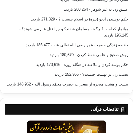
عشق زن به غیر شوهر
- 280,264 بازدید
حکم نوشیدن آبجو (بیره) در اسلام چیست ؟
- 271,329 بازدید
میانمار کجاست؟ چگونه مسلمان شدند؟ و چرا قتل عام می شوند؟
-
196,145 بازدید
خلاصه زندگی حضرت عمر رضی الله تعالی عنه
- 185,477 بازدید
روش صحیح و علمی حفظ کردن
- 180,570 بازدید
حکم بوسه کردن و ملاعبه در هنگام روزه
- 173,616 بازدید
نصیب زن در بهشت چیست؟
- 152,966 بازدید
بیست و هشت معجزه از معجزات حضرت محمّد رسول الله
- 148,962 بازدید
تناقضات قرآنی