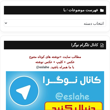
فهرست موضوعات / با
ف
ه
ر
س
ت
کانال تلگرام نوگرا
م
و
مطالب سایت +نوشته های کوتاه متنوع
ض
عکس + کلیپ + عکس نوشته
و
با ما همراه باشید.
eslahe@
ع
ا
ت
/
ب
ا