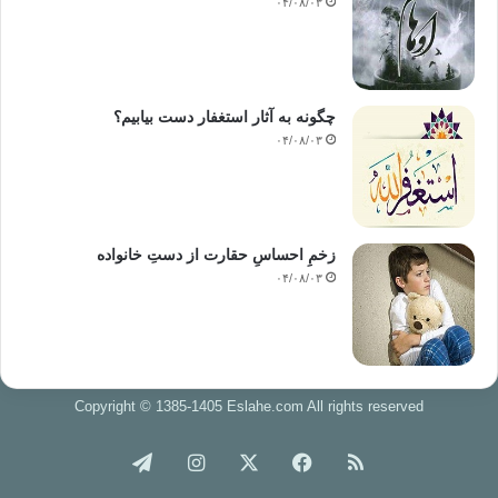
۰۴/۰۸/۰۳
چگونه به آثار استغفار دست بیابیم؟
۰۴/۰۸/۰۳
زخمِ احساسِ حقارت از دستِ خانواده
۰۴/۰۸/۰۳
Copyright © 1385-1405 Eslahe.com All rights reserved
خوراک
فیس
X
اینستاگرام
تلگرام