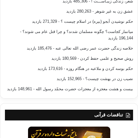
شعر، زندگی زیبـاســـت !
- 485,306 بازدید
عشق زن به غیر شوهر
- 280,263 بازدید
حکم نوشیدن آبجو (بیره) در اسلام چیست ؟
- 271,329 بازدید
میانمار کجاست؟ چگونه مسلمان شدند؟ و چرا قتل عام می شوند؟
-
196,144 بازدید
خلاصه زندگی حضرت عمر رضی الله تعالی عنه
- 185,476 بازدید
روش صحیح و علمی حفظ کردن
- 180,569 بازدید
حکم بوسه کردن و ملاعبه در هنگام روزه
- 173,616 بازدید
نصیب زن در بهشت چیست؟
- 152,965 بازدید
بیست و هشت معجزه از معجزات حضرت محمّد رسول الله
- 148,961 بازدید
تناقضات قرآنی