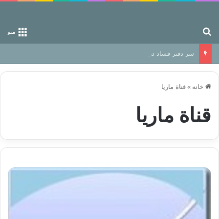
جستجو برای
منو
سر دفتر فساد در زمین‌، دوری وکناره‌گیری از راه خداست‌!
خانه
»
قناة ماریا
قناة ماریا