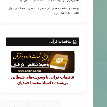
نصیب زن در بهشت چیست؟
- 152,965 بازدید
بیست و هشت معجزه از معجزات حضرت محمّد رسول
الله
- 148,960 بازدید
تناقضات قرآنی
تناقضات قرآنی یا وسوسه‌های شیطانی
نویسنده : استاد محمد احمدیان