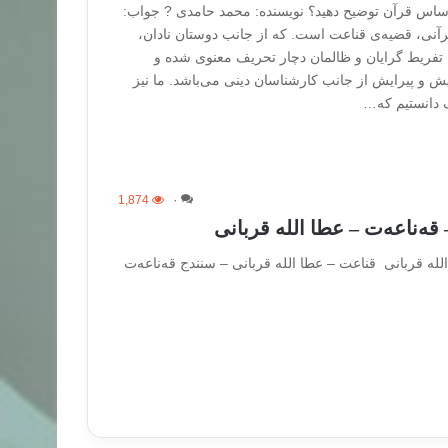
اساس قرآن توضیح دهید؟ نویسنده: محمد حامدی ? جواب:
رآنی، قضیه‌ی قناعت است. که از جانب دوستان نادان،
، تفریط گرایان و ظالمان دچار تحریف معنوی شده و
ش و پیرایش از جانب کارشناسان دینی می‌باشد. ما نیز
 دانستیم که…
1,874
۰
قەناعەت – عطا الله قربانی
له قربانی قناعت – عطا الله قربانی – سنندج قەناعەت