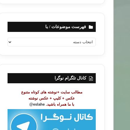
فهرست موضوعات / با
ف
ه
ر
س
ت
م
و
کانال تلگرام نوگرا
ض
و
مطالب سایت +نوشته های کوتاه متنوع
ع
عکس + کلیپ + عکس نوشته
ا
با ما همراه باشید.
eslahe@
ت
/
ب
ا