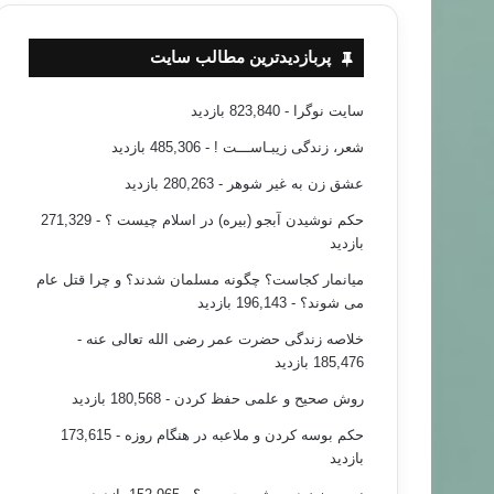
پربازدیدترین مطالب سایت
سایت نوگرا
- 823,840 بازدید
شعر، زندگی زیبـاســـت !
- 485,306 بازدید
عشق زن به غیر شوهر
- 280,263 بازدید
حکم نوشیدن آبجو (بیره) در اسلام چیست ؟
- 271,329
بازدید
میانمار کجاست؟ چگونه مسلمان شدند؟ و چرا قتل عام
می شوند؟
- 196,143 بازدید
خلاصه زندگی حضرت عمر رضی الله تعالی عنه
-
185,476 بازدید
روش صحیح و علمی حفظ کردن
- 180,568 بازدید
حکم بوسه کردن و ملاعبه در هنگام روزه
- 173,615
بازدید