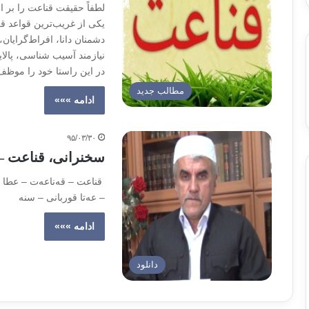
لطفاً حقیقت قناعت را بر 
یکی از غریب‌ترین قواعد ق
دشمنان دانا، افراط‌گرایان
نیازمند آسیب شناسی، پالای
در این راستا خود را موظف
مطالب جدید
ادامه »»»
۹۵/۰۳/۳۰
سخنرانی، قناعت – 
قناعت – قەناعەت – عطا ال
– عەتا قوربانی – سنە
ادامه »»»
دانلود