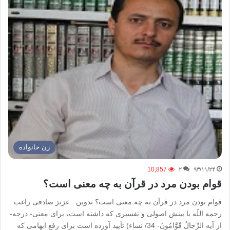
زن خانواده
10,857
۲
۹۳/۱۱/۲۴
قوام بودن مرد در قرآن به چه معنی است؟
قوام بودن مرد در قرآن به چه معنی است؟ تدوین : عزیز صادقی راغب
رحمه اللّه با بينش اصولى و تفسيرى كه داشته است، براى معنى- درجه-
از آيه الرِّجالُ قَوَّامُونَ- 34/ نساء) تأييد آورده است براى رفع ابهامى كه