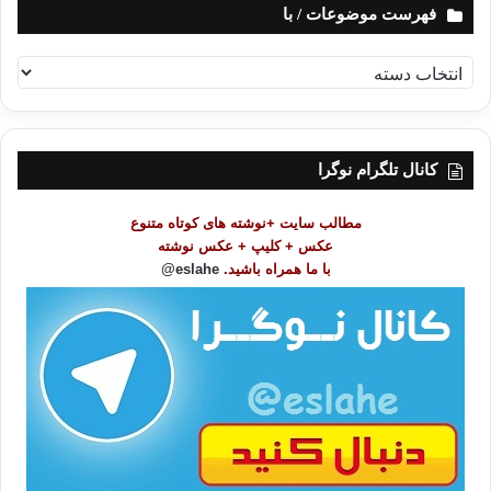
فهرست موضوعات / با
ف
ه
ر
س
ت
کانال تلگرام نوگرا
م
و
مطالب سایت +نوشته های کوتاه متنوع
ض
عکس + کلیپ + عکس نوشته
و
با ما همراه باشید.
eslahe@
ع
ا
ت
/
ب
ا