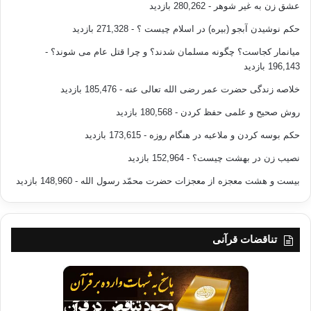
عشق زن به غیر شوهر
- 280,262 بازدید
حکم نوشیدن آبجو (بیره) در اسلام چیست ؟
- 271,328 بازدید
میانمار کجاست؟ چگونه مسلمان شدند؟ و چرا قتل عام می شوند؟
-
196,143 بازدید
خلاصه زندگی حضرت عمر رضی الله تعالی عنه
- 185,476 بازدید
روش صحیح و علمی حفظ کردن
- 180,568 بازدید
حکم بوسه کردن و ملاعبه در هنگام روزه
- 173,615 بازدید
نصیب زن در بهشت چیست؟
- 152,964 بازدید
بیست و هشت معجزه از معجزات حضرت محمّد رسول الله
- 148,960 بازدید
تناقضات قرآنی