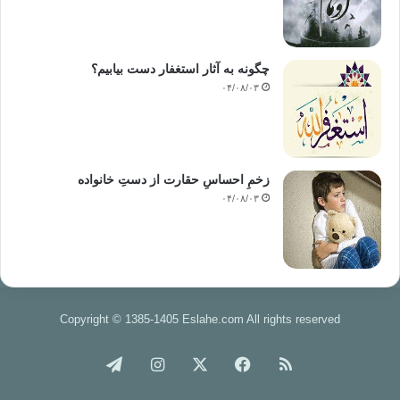
چگونه به آثار استغفار دست بیابیم؟
۰۴/۰۸/۰۳
زخمِ احساسِ حقارت از دستِ خانواده
۰۴/۰۸/۰۳
Copyright © 1385-1405 Eslahe.com All rights reserved
خوراک
فیس
X
اینستاگرام
تلگرام