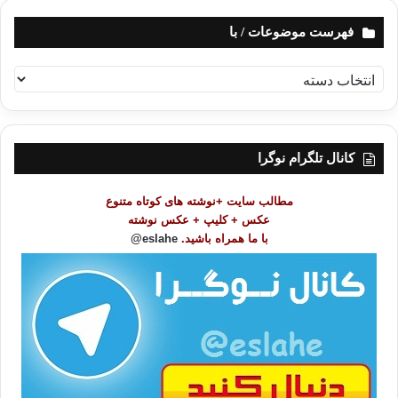
فهرست موضوعات / با
ف
ه
ر
س
ت
کانال تلگرام نوگرا
م
و
مطالب سایت +نوشته های کوتاه متنوع
ض
عکس + کلیپ + عکس نوشته
و
با ما همراه باشید.
eslahe@
ع
ا
ت
/
ب
ا