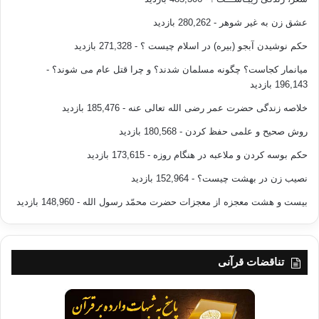
عشق زن به غیر شوهر
- 280,262 بازدید
حکم نوشیدن آبجو (بیره) در اسلام چیست ؟
- 271,328 بازدید
میانمار کجاست؟ چگونه مسلمان شدند؟ و چرا قتل عام می شوند؟
-
196,143 بازدید
خلاصه زندگی حضرت عمر رضی الله تعالی عنه
- 185,476 بازدید
روش صحیح و علمی حفظ کردن
- 180,568 بازدید
حکم بوسه کردن و ملاعبه در هنگام روزه
- 173,615 بازدید
نصیب زن در بهشت چیست؟
- 152,964 بازدید
بیست و هشت معجزه از معجزات حضرت محمّد رسول الله
- 148,960 بازدید
تناقضات قرآنی