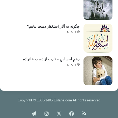
چگونه به آثار استغفار دست بیابیم؟
۰۴/۰۸/۰۳
زخمِ احساسِ حقارت از دستِ خانواده
۰۴/۰۸/۰۳
Copyright © 1385-1405 Eslahe.com All rights reserved
خوراک
فیس
X
اینستاگرام
تلگرام