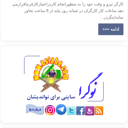
كارگر نيرو و وقت خود را به منظورانجام كاردراختياركارفرماقرارمي
دهد.ساعات كار كارگران در شبانه روز نبايد از 8 ساعت تجاوز
نمايد(مگردر…
ادامه »»»