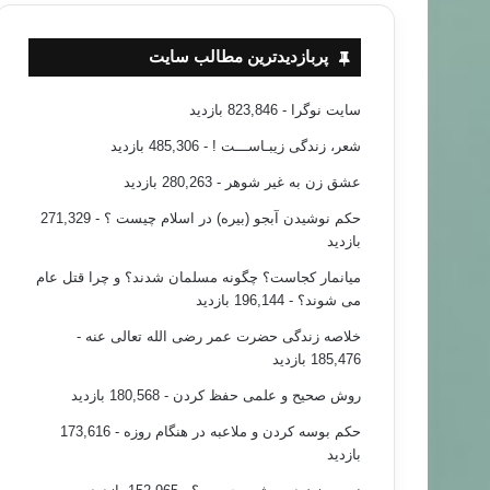
پربازدیدترین مطالب سایت
سایت نوگرا
- 823,846 بازدید
شعر، زندگی زیبـاســـت !
- 485,306 بازدید
عشق زن به غیر شوهر
- 280,263 بازدید
حکم نوشیدن آبجو (بیره) در اسلام چیست ؟
- 271,329
بازدید
میانمار کجاست؟ چگونه مسلمان شدند؟ و چرا قتل عام
می شوند؟
- 196,144 بازدید
خلاصه زندگی حضرت عمر رضی الله تعالی عنه
-
185,476 بازدید
روش صحیح و علمی حفظ کردن
- 180,568 بازدید
حکم بوسه کردن و ملاعبه در هنگام روزه
- 173,616
بازدید