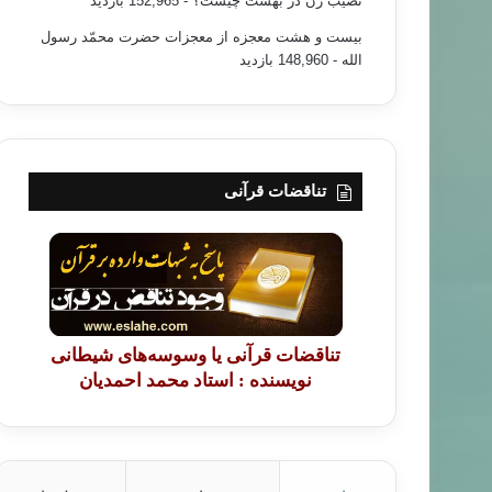
نصیب زن در بهشت چیست؟
- 152,965 بازدید
بیست و هشت معجزه از معجزات حضرت محمّد رسول
الله
- 148,960 بازدید
تناقضات قرآنی
تناقضات قرآنی یا وسوسه‌های شیطانی
نویسنده : استاد محمد احمدیان