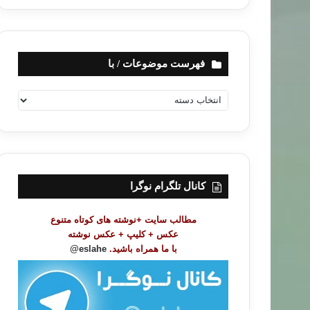
فهرست موضوعات / با
ف
ه
ر
س
ت
م
و
کانال تلگرام نوگرا
ض
و
مطالب سایت +نوشته های کوتاه متنوع
ع
عکس + کلیپ + عکس نوشته
ا
با ما همراه باشید.
eslahe@
ت
/
ب
ا