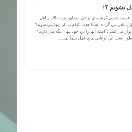
ل بشويم ؟!
جم: فهيمه حبيبي كرهرودي برخي مردان، مردسالار و اهل
ال مادر مي گردند. شما جذب كدام يك از اينها مي شويد؟
از مي كنيد يا اينكه آنها را نزد خود پنهان نگه مي داريد؟
 طور است اين توانايي مانع عمل شما نمي…