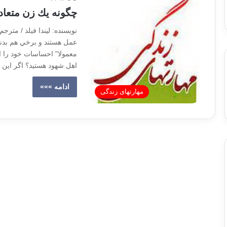
چگونه يك زن متعاد
نويسنده: ليندا فيلد / متر
عمل هستند و برخي هم بدنب
معمولا" احساسات خود را ابر
اهل شهود هستيد؟ اگر اين
ادامه »»»
مهارتهای زندگی