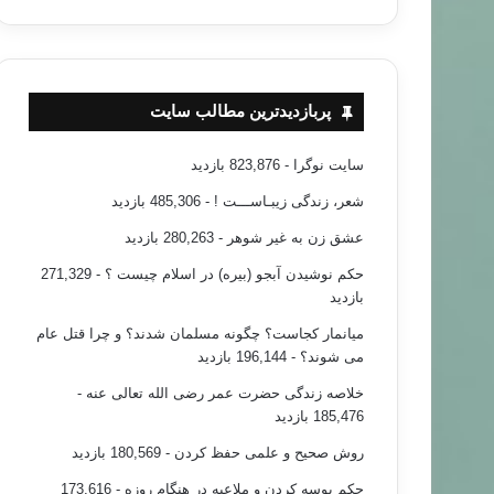
پربازدیدترین مطالب سایت
سایت نوگرا
- 823,876 بازدید
شعر، زندگی زیبـاســـت !
- 485,306 بازدید
عشق زن به غیر شوهر
- 280,263 بازدید
حکم نوشیدن آبجو (بیره) در اسلام چیست ؟
- 271,329
بازدید
میانمار کجاست؟ چگونه مسلمان شدند؟ و چرا قتل عام
می شوند؟
- 196,144 بازدید
خلاصه زندگی حضرت عمر رضی الله تعالی عنه
-
185,476 بازدید
روش صحیح و علمی حفظ کردن
- 180,569 بازدید
حکم بوسه کردن و ملاعبه در هنگام روزه
- 173,616