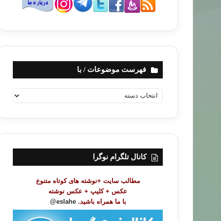
فهرست موضوعات / با
ف
ه
ر
س
ت
م
و
کانال تلگرام نوگرا
ض
و
مطالب سایت +نوشته های کوتاه متنوع
ع
عکس + کلیپ + عکس نوشته
ا
با ما همراه باشید.
eslahe@
ت
/