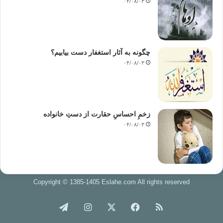
۰۴/۰۸/۰۳
چگونه به آثار استغفار دست بیابیم؟
۰۴/۰۸/۰۳
زخمِ احساسِ حقارت از دستِ خانواده
۰۴/۰۸/۰۳
Copyright © 1385-1405 Eslahe.com All rights reserved
خوراک
فیس
X
اینستاگرام
تلگرام