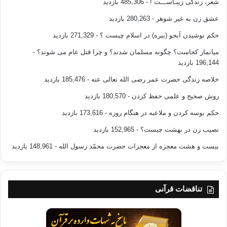
شعر، زندگی زیبـاســـت !
- 485,306 بازدید
عشق زن به غیر شوهر
- 280,263 بازدید
حکم نوشیدن آبجو (بیره) در اسلام چیست ؟
- 271,329 بازدید
میانمار کجاست؟ چگونه مسلمان شدند؟ و چرا قتل عام می شوند؟
-
196,144 بازدید
خلاصه زندگی حضرت عمر رضی الله تعالی عنه
- 185,476 بازدید
روش صحیح و علمی حفظ کردن
- 180,570 بازدید
حکم بوسه کردن و ملاعبه در هنگام روزه
- 173,616 بازدید
نصیب زن در بهشت چیست؟
- 152,965 بازدید
بیست و هشت معجزه از معجزات حضرت محمّد رسول الله
- 148,961 بازدید
تناقضات قرآنی