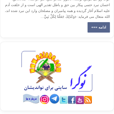
احسان نبرد حتمی پیکار بین حق و باطل تقدیر الهی است و از خلقت آدم
علیه اسلام آغاز گردیده و همه پیامبران و مصلحان وارد این نبرد شده اند،
الله متعال می فرماید: ﴿وَكَذَلِكَ جَعَلْنَا لِكُلِّ نَبِيٍّ…
ادامه »»»