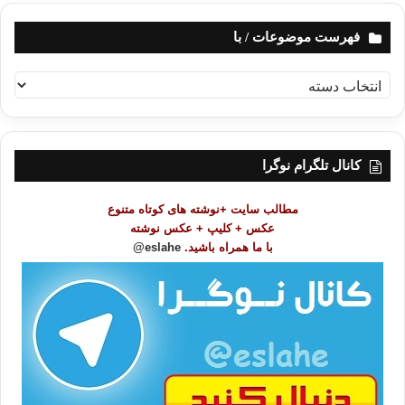
فهرست موضوعات / با
ف
ه
ر
س
ت
کانال تلگرام نوگرا
م
و
مطالب سایت +نوشته های کوتاه متنوع
ض
عکس + کلیپ + عکس نوشته
و
با ما همراه باشید.
eslahe@
ع
ا
ت
/
ب
ا