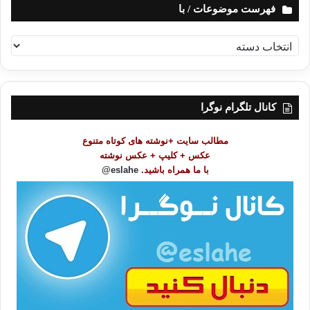
فهرست موضوعات / با
ف
ه
ر
س
ت
کانال تلگرام نوگرا
م
و
مطالب سایت +نوشته های کوتاه متنوع
ض
عکس + کلیپ + عکس نوشته
و
با ما همراه باشید.
eslahe@
ع
ا
ت
/
ب
ا