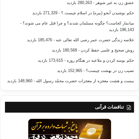
عشق زن به غیر شوهر
- 280,263 بازدید
حکم نوشیدن آبجو (بیره) در اسلام چیست ؟
- 271,329 بازدید
میانمار کجاست؟ چگونه مسلمان شدند؟ و چرا قتل عام می شوند؟
-
196,143 بازدید
خلاصه زندگی حضرت عمر رضی الله تعالی عنه
- 185,476 بازدید
روش صحیح و علمی حفظ کردن
- 180,568 بازدید
حکم بوسه کردن و ملاعبه در هنگام روزه
- 173,615 بازدید
نصیب زن در بهشت چیست؟
- 152,965 بازدید
بیست و هشت معجزه از معجزات حضرت محمّد رسول الله
- 148,960 بازدید
تناقضات قرآنی