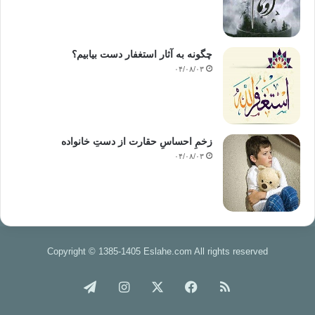
چگونه به آثار استغفار دست بیابیم؟
۰۴/۰۸/۰۳
زخمِ احساسِ حقارت از دستِ خانواده
۰۴/۰۸/۰۳
Copyright © 1385-1405 Eslahe.com All rights reserved
خوراک
فیس
X
اینستاگرام
تلگرام