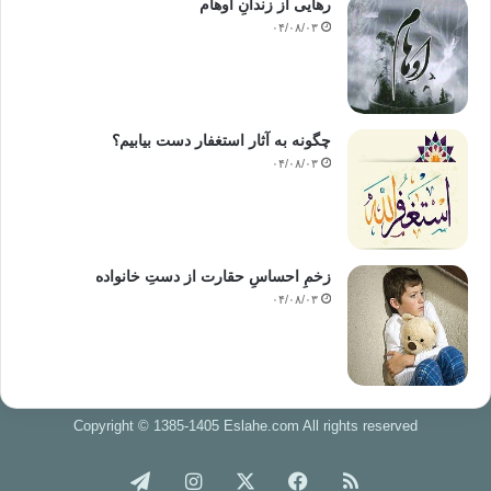
رهایی از زندانِ اوهام
۰۴/۰۸/۰۳
چگونه به آثار استغفار دست بیابیم؟
۰۴/۰۸/۰۳
زخمِ احساسِ حقارت از دستِ خانواده
۰۴/۰۸/۰۳
Copyright © 1385-1405 Eslahe.com All rights reserved
خوراک
فیس
X
اینستاگرام
تلگرام