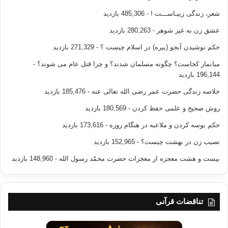
شعر، زندگی زیبـاســـت !
- 485,306 بازدید
عشق زن به غیر شوهر
- 280,263 بازدید
حکم نوشیدن آبجو (بیره) در اسلام چیست ؟
- 271,329 بازدید
میانمار کجاست؟ چگونه مسلمان شدند؟ و چرا قتل عام می شوند؟
-
196,144 بازدید
خلاصه زندگی حضرت عمر رضی الله تعالی عنه
- 185,476 بازدید
روش صحیح و علمی حفظ کردن
- 180,569 بازدید
حکم بوسه کردن و ملاعبه در هنگام روزه
- 173,616 بازدید
نصیب زن در بهشت چیست؟
- 152,965 بازدید
بیست و هشت معجزه از معجزات حضرت محمّد رسول الله
- 148,960 بازدید
تناقضات قرآنی