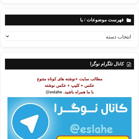
فهرست موضوعات / با
ف
ه
ر
س
ت
کانال تلگرام نوگرا
م
و
مطالب سایت +نوشته های کوتاه متنوع
ض
عکس + کلیپ + عکس نوشته
و
با ما همراه باشید.
eslahe@
ع
ا
ت
/
ب
ا