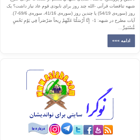
شبهه تناقضات قرآنی -الله چند روز برای نابودی قوم عاد نیاز داشت؟ یک
روز (سوره‌ی 54/19) یا چندین روز (سوره‌ی 41/16، سوره‌ی 69/6-7).
آيات مطرح در شبهه: 1- ‏ إِنَّا أَرْسَلْنَا عَلَيْهِمْ رِيحاً صَرْصَراً فِي يَوْمِ نَحْسٍ
مُّسْتَمِرٍّ…
ادامه »»»