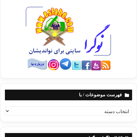
فهرست موضوعات / با
ف
ه
ر
س
ت