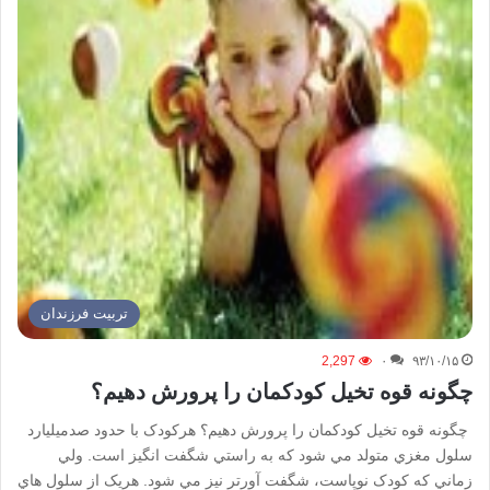
تربیت فرزندان
2,297
۰
۹۳/۱۰/۱۵
چگونه قوه تخيل كودكمان را پرورش دهيم؟
چگونه قوه تخيل كودكمان را پرورش دهيم؟ هرکودک با حدود صدميليارد
سلول مغزي متولد مي شود که به راستي شگفت انگيز است. ولي
زماني که کودک نوپاست، شگفت آورتر نيز مي شود. هريک از سلول هاي