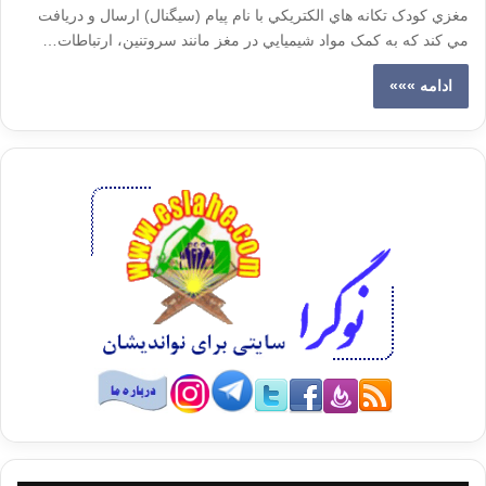
مغزي کودک تکانه هاي الکتريکي با نام پيام (سيگنال) ارسال و دريافت
مي کند که به کمک مواد شيميايي در مغز مانند سروتنين، ارتباطات…
ادامه »»»