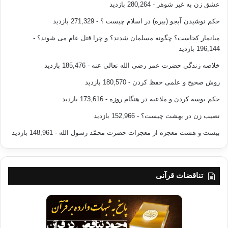
عشق زن به غیر شوهر
- 280,264 بازدید
حکم نوشیدن آبجو (بیره) در اسلام چیست ؟
- 271,329 بازدید
میانمار کجاست؟ چگونه مسلمان شدند؟ و چرا قتل عام می شوند؟
-
196,144 بازدید
خلاصه زندگی حضرت عمر رضی الله تعالی عنه
- 185,476 بازدید
روش صحیح و علمی حفظ کردن
- 180,570 بازدید
حکم بوسه کردن و ملاعبه در هنگام روزه
- 173,616 بازدید
نصیب زن در بهشت چیست؟
- 152,966 بازدید
بیست و هشت معجزه از معجزات حضرت محمّد رسول الله
- 148,961 بازدید
تناقضات قرآنی