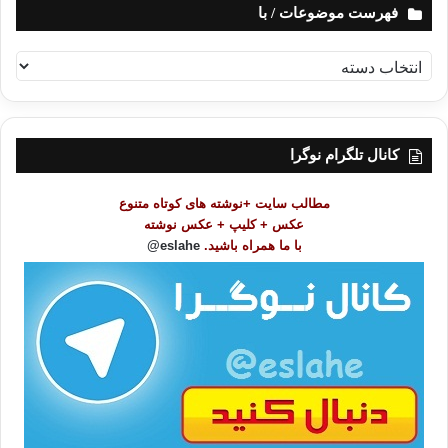
فهرست موضوعات / با
ف
ه
ر
س
ت
کانال تلگرام نوگرا
م
و
مطالب سایت +نوشته های کوتاه متنوع
ض
عکس + کلیپ + عکس نوشته
و
با ما همراه باشید.
eslahe@
ع
ا
ت
/
ب
ا