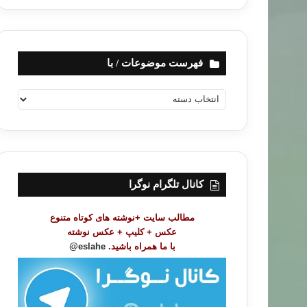
فهرست موضوعات / با
ف
ه
ر
س
ت
م
و
کانال تلگرام نوگرا
ض
و
مطالب سایت +نوشته های کوتاه متنوع
ع
عکس + کلیپ + عکس نوشته
ا
با ما همراه باشید.
eslahe@
ت
/
ب
ا