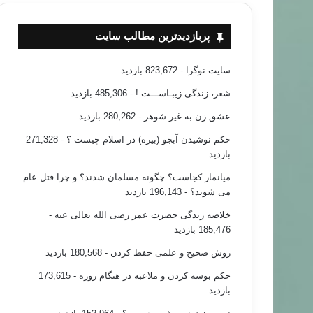
پربازدیدترین مطالب سایت
سایت نوگرا
- 823,672 بازدید
شعر، زندگی زیبـاســـت !
- 485,306 بازدید
عشق زن به غیر شوهر
- 280,262 بازدید
حکم نوشیدن آبجو (بیره) در اسلام چیست ؟
- 271,328
بازدید
میانمار کجاست؟ چگونه مسلمان شدند؟ و چرا قتل عام
می شوند؟
- 196,143 بازدید
خلاصه زندگی حضرت عمر رضی الله تعالی عنه
-
185,476 بازدید
روش صحیح و علمی حفظ کردن
- 180,568 بازدید
حکم بوسه کردن و ملاعبه در هنگام روزه
- 173,615
بازدید