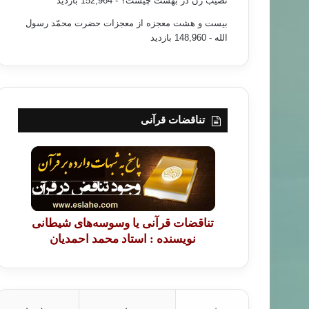
نصیب زن در بهشت چیست؟
- 152,964 بازدید
بیست و هشت معجزه از معجزات حضرت محمّد رسول
الله
- 148,960 بازدید
تناقضات قرآنی
تناقضات قرآنی یا وسوسه‌های شیطانی
نویسنده : استاد محمد احمدیان