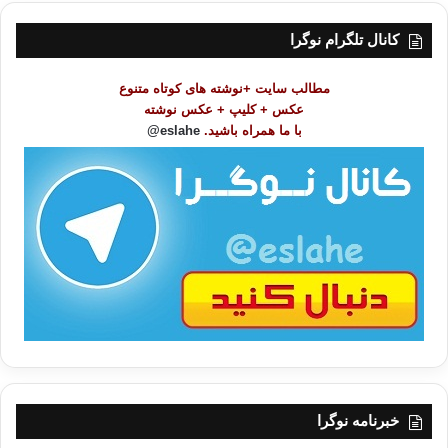
س
ت
کانال تلگرام نوگرا
م
و
مطالب سایت +نوشته های کوتاه متنوع
ض
عکس + کلیپ + عکس نوشته
و
با ما همراه باشید.
eslahe@
ع
ا
ت
/
ب
ا
خبرنامه نوگرا