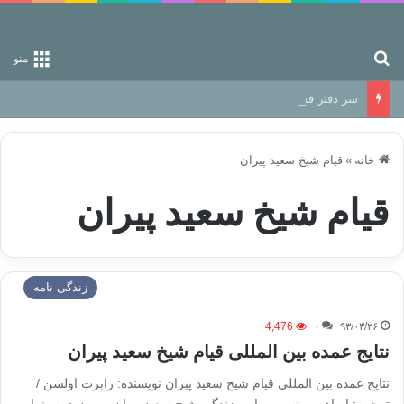
جستجو برای
منو
سر دفتر فساد در زمین‌، دوری وکناره‌گیری از راه خداست‌!
خانه
»
قیام شیخ سعید پیران
قیام شیخ سعید پیران
زندگی نامه
4,476
۰
۹۳/۰۳/۲۶
نتایج عمده بین المللی قیام شیخ سعید پیران
نتایج عمده بین المللی قیام شیخ سعید پیران نویسنده: رابرت اولسن /