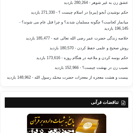
عشق زن به غیر شوهر
- 280,264 بازدید
حکم نوشیدن آبجو (بیره) در اسلام چیست ؟
- 271,330 بازدید
میانمار کجاست؟ چگونه مسلمان شدند؟ و چرا قتل عام می شوند؟
-
196,145 بازدید
خلاصه زندگی حضرت عمر رضی الله تعالی عنه
- 185,477 بازدید
روش صحیح و علمی حفظ کردن
- 180,570 بازدید
حکم بوسه کردن و ملاعبه در هنگام روزه
- 173,616 بازدید
نصیب زن در بهشت چیست؟
- 152,966 بازدید
بیست و هشت معجزه از معجزات حضرت محمّد رسول الله
- 148,962 بازدید
تناقضات قرآنی