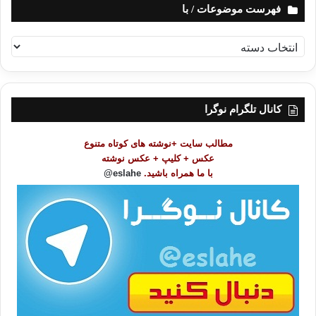
فهرست موضوعات / با
ف
ه
ر
س
ت
کانال تلگرام نوگرا
م
و
مطالب سایت +نوشته های کوتاه متنوع
ض
عکس + کلیپ + عکس نوشته
و
با ما همراه باشید.
eslahe@
ع
ا
ت
/
ب
ا