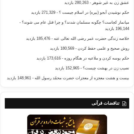
عشق زن به غیر شوهر
- 280,263 بازدید
حکم نوشیدن آبجو (بیره) در اسلام چیست ؟
- 271,329 بازدید
میانمار کجاست؟ چگونه مسلمان شدند؟ و چرا قتل عام می شوند؟
-
196,144 بازدید
خلاصه زندگی حضرت عمر رضی الله تعالی عنه
- 185,476 بازدید
روش صحیح و علمی حفظ کردن
- 180,569 بازدید
حکم بوسه کردن و ملاعبه در هنگام روزه
- 173,616 بازدید
نصیب زن در بهشت چیست؟
- 152,965 بازدید
بیست و هشت معجزه از معجزات حضرت محمّد رسول الله
- 148,961 بازدید
تناقضات قرآنی