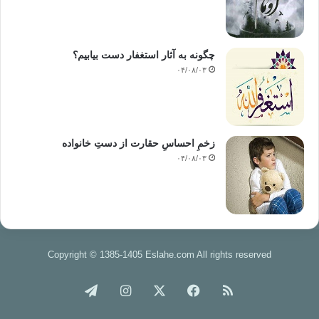
چگونه به آثار استغفار دست بیابیم؟
۰۴/۰۸/۰۳
زخمِ احساسِ حقارت از دستِ خانواده
۰۴/۰۸/۰۳
Copyright © 1385-1405 Eslahe.com All rights reserved
خوراک
فیس
X
اینستاگرام
تلگرام