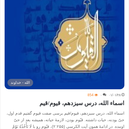
الله - خداوند
854
۰
۰۱/۰۱/۲۸
اسماء الله، درس سیزدهم، قیوم/قیم
اسماء الله، درس سیزدهم، قیوم/قیم برسی صفت قیوم گفتیم قدم اول،
حیّ بودنه، حیات داشتنه. قیّوم بودن، لازمۀ حیاته، همیشه بعد از حیّ
اومده. در ادامۀ همون آیت الکرسی (۲:۲۵۵)، قیّوم رو با لَا تَأْخُذُهُ نَوْمٌ