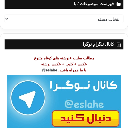
فهرست موضوعات / با
ف
ه
ر
س
ت
کانال تلگرام نوگرا
م
و
مطالب سایت +نوشته های کوتاه متنوع
ض
عکس + کلیپ + عکس نوشته
و
با ما همراه باشید.
eslahe@
ع
ا
ت
/
ب
ا