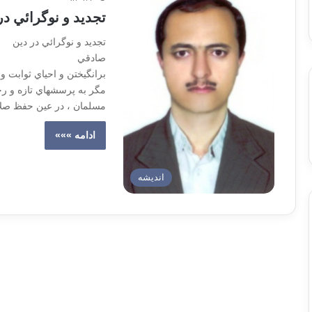
تجديد و نوگرائي در
تجديد و نو
صادقي نوگرائي دي
برانگيختن و احياي ثوابت و 
مگر به پرسشهاي تازه و رخ
مسلمان ، در عين حفظ صلاح
ادامه »»»
اندیشه