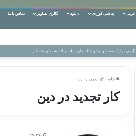
ربی
به شی کوردی
دانلود
گالری تصاویر
تماس با ما
 دوری وکناره‌گیری از راه خداست‌!
خانه
»
كار تجديد در دین
كار تجديد در دین
۹۳/۰۲/۱۰