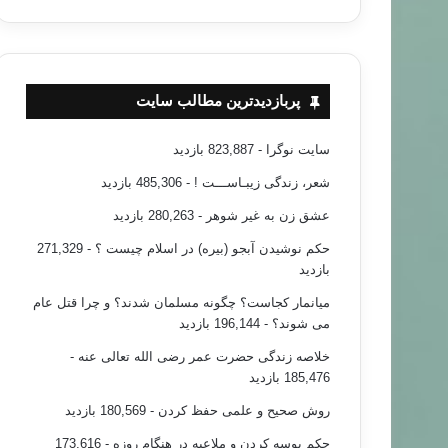
پربازدیدترین مطالب سایت
سایت نوگرا
- 823,887 بازدید
شعر، زندگی زیبـاســـت !
- 485,306 بازدید
عشق زن به غیر شوهر
- 280,263 بازدید
حکم نوشیدن آبجو (بیره) در اسلام چیست ؟
- 271,329
بازدید
میانمار کجاست؟ چگونه مسلمان شدند؟ و چرا قتل عام
می شوند؟
- 196,144 بازدید
خلاصه زندگی حضرت عمر رضی الله تعالی عنه
-
185,476 بازدید
روش صحیح و علمی حفظ کردن
- 180,569 بازدید
حکم بوسه کردن و ملاعبه در هنگام روزه
- 173,616