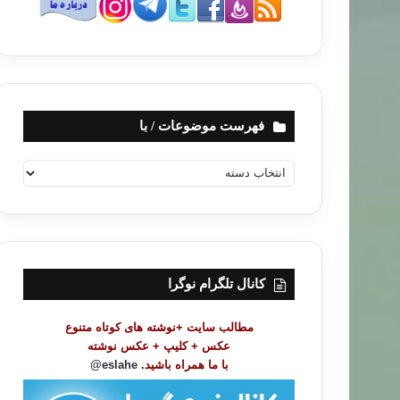
فهرست موضوعات / با
ف
ه
ر
س
ت
م
و
کانال تلگرام نوگرا
ض
و
مطالب سایت +نوشته های کوتاه متنوع
ع
عکس + کلیپ + عکس نوشته
ا
با ما همراه باشید.
eslahe@
ت
/