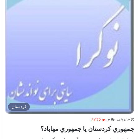
كردستان
3,072
۳
۸۸/۱۱/۰۲
جمهوري كردستان يا جمهوري مهاباد؟