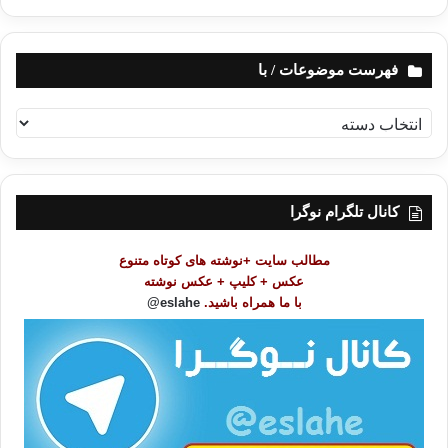
فهرست موضوعات / با
ف
ه
ر
س
ت
کانال تلگرام نوگرا
م
و
مطالب سایت +نوشته های کوتاه متنوع
ض
عکس + کلیپ + عکس نوشته
و
با ما همراه باشید.
eslahe@
ع
ا
ت
/
ب
ا