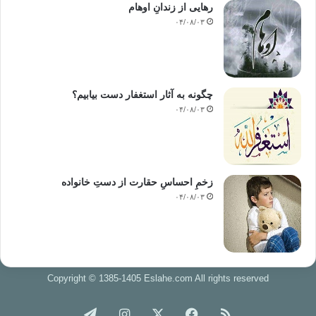
رهایی از زندانِ اوهام
۰۴/۰۸/۰۳
چگونه به آثار استغفار دست بیابیم؟
۰۴/۰۸/۰۳
زخمِ احساسِ حقارت از دستِ خانواده
۰۴/۰۸/۰۳
Copyright © 1385-1405 Eslahe.com All rights reserved
خوراک
فیس
X
اینستاگرام
تلگرام