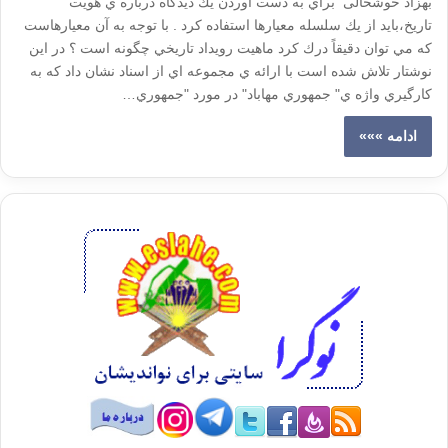
بهزاد خوشحالی براي به دست آوردن يك ديدگاه درباره ي هويت
تاريخ،بايد از يك سلسله معيارها استفاده كرد . با توجه به آن معيارهاست
كه مي توان دقيقاً درك كرد ماهيت رويداد تاريخي چگونه است ؟ در اين
نوشتار تلاش شده است با ارائه ي مجموعه اي از اسناد نشان داد كه به
كارگيري واژه ي" جمهوري مهاباد" در مورد "جمهوري…
ادامه »»»