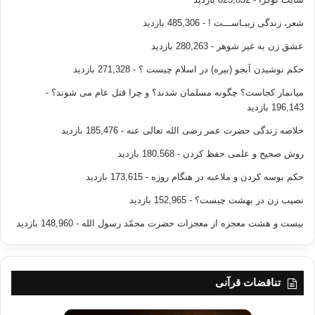
شعر، زندگی زیبـاســـت !
- 485,306 بازدید
عشق زن به غیر شوهر
- 280,263 بازدید
حکم نوشیدن آبجو (بیره) در اسلام چیست ؟
- 271,328 بازدید
میانمار کجاست؟ چگونه مسلمان شدند؟ و چرا قتل عام می شوند؟
-
196,143 بازدید
خلاصه زندگی حضرت عمر رضی الله تعالی عنه
- 185,476 بازدید
روش صحیح و علمی حفظ کردن
- 180,568 بازدید
حکم بوسه کردن و ملاعبه در هنگام روزه
- 173,615 بازدید
نصیب زن در بهشت چیست؟
- 152,965 بازدید
بیست و هشت معجزه از معجزات حضرت محمّد رسول الله
- 148,960 بازدید
تناقضات قرآنی