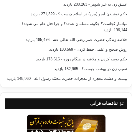
عشق زن به غیر شوهر
- 280,263 بازدید
حکم نوشیدن آبجو (بیره) در اسلام چیست ؟
- 271,329 بازدید
میانمار کجاست؟ چگونه مسلمان شدند؟ و چرا قتل عام می شوند؟
-
196,144 بازدید
خلاصه زندگی حضرت عمر رضی الله تعالی عنه
- 185,476 بازدید
روش صحیح و علمی حفظ کردن
- 180,569 بازدید
حکم بوسه کردن و ملاعبه در هنگام روزه
- 173,616 بازدید
نصیب زن در بهشت چیست؟
- 152,965 بازدید
بیست و هشت معجزه از معجزات حضرت محمّد رسول الله
- 148,960 بازدید
تناقضات قرآنی