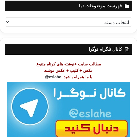
فهرست موضوعات / با
ف
ه
ر
س
ت
کانال تلگرام نوگرا
م
و
مطالب سایت +نوشته های کوتاه متنوع
ض
عکس + کلیپ + عکس نوشته
و
با ما همراه باشید.
eslahe@
ع
ا
ت
/
ب
ا