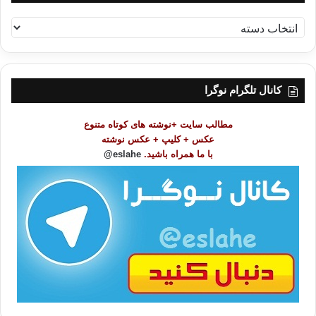
ف
ه
ر
س
ت
کانال تلگرام نوگرا
م
و
مطالب سایت +نوشته های کوتاه متنوع
ض
عکس + کلیپ + عکس نوشته
و
با ما همراه باشید.
eslahe@
ع
ا
ت
/
ب
ا