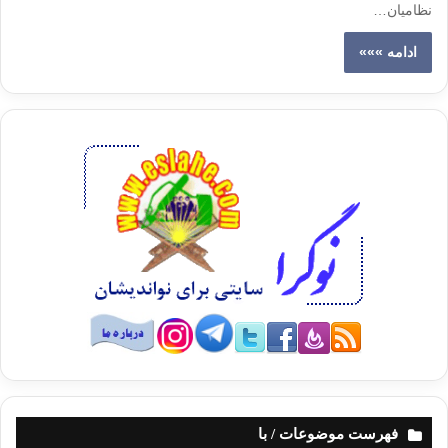
نظامیان…
ادامه »»»
فهرست موضوعات / با