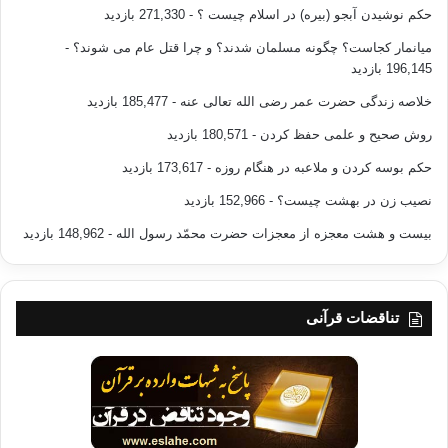
حکم نوشیدن آبجو (بیره) در اسلام چیست ؟
- 271,330 بازدید
میانمار کجاست؟ چگونه مسلمان شدند؟ و چرا قتل عام می شوند؟
-
196,145 بازدید
خلاصه زندگی حضرت عمر رضی الله تعالی عنه
- 185,477 بازدید
روش صحیح و علمی حفظ کردن
- 180,571 بازدید
حکم بوسه کردن و ملاعبه در هنگام روزه
- 173,617 بازدید
نصیب زن در بهشت چیست؟
- 152,966 بازدید
بیست و هشت معجزه از معجزات حضرت محمّد رسول الله
- 148,962 بازدید
تناقضات قرآنی