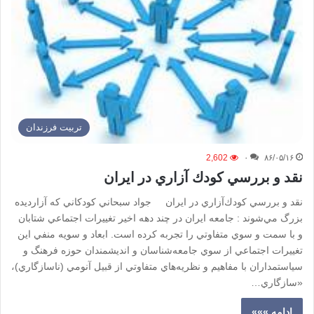
تربیت فرزندان
2,602
۰
۸۶/۰۵/۱۶
نقد و بررسي كودك آزاري در ايران
نقد و بررسي كودك‌آزاري در ايران جواد سبحاني كودكاني كه آزارديده
بزرگ مي‌شوند : جامعه ايران در چند دهه اخير تغييرات اجتماعي شتابان
و با سمت‌ و سوي متفاوتي را تجربه كرده است. ابعاد و سويه منفي اين
تغييرات اجتماعي از سوي جامعه‌شناسان و انديشمندان حوزه فرهنگ و
سياستمداران با مفاهيم و نظريه‌هاي متفاوتي از قبيل آنومي (ناسازگاري)،
«سازگاري…
ادامه »»»