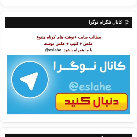
ه
ر
س
ت
کانال تلگرام نوگرا
م
و
مطالب سایت +نوشته های کوتاه متنوع
ض
عکس + کلیپ + عکس نوشته
و
با ما همراه باشید.
eslahe@
ع
ا
ت
/
ب
ا