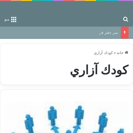
جستجو برای
منو
سر دفتر فساد در زمین‌، دوری وکناره‌گیری از راه خداست‌!
خانه
»
كودك آزاري
كودك آزاري