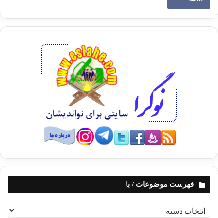
فهرست موضوعات / با
ف