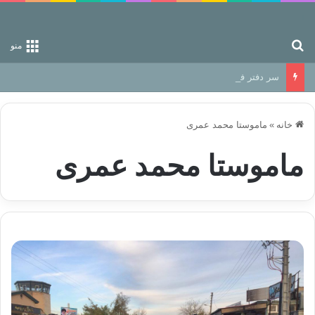
جستجو برای
منو
سر دفتر فساد در زمین‌، دوری وکناره‌گیری از راه خداست‌!
خانه
»
ماموستا محمد عمری
ماموستا محمد عمری