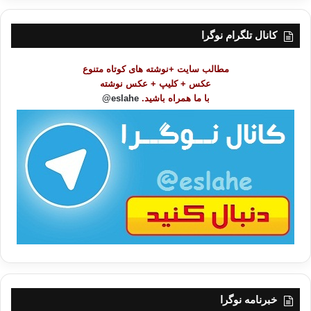
س
ت
کانال تلگرام نوگرا
م
و
مطالب سایت +نوشته های کوتاه متنوع
ض
عکس + کلیپ + عکس نوشته
و
با ما همراه باشید.
eslahe@
ع
ا
ت
/
ب
ا
خبرنامه نوگرا