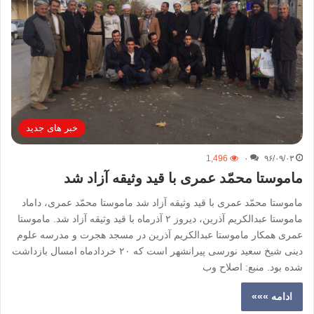
خبر های جدید
1,496
۰
۹۶/۰۹/۰۳
ماموستا محمّد‌ عمری با قید وثیقه آزاد شد
ماموستا محمّد‌ عمری با قید وثیقه آزاد شد ماموستا محمّد‌ عمری، داماد
ماموستا عبدالکریم آذرین، دیروز ٢ آذرماه با قید وثیقه آزاد شد. ماموستا
عمری همکار ماموستا عبدالکریم آذرین در مسجد هجرت و مدرسه علوم
دینی شیخ سعید نورسی پیرانشهر است که ۲۰ خردادماه امسال بازداشت
شده بود. منبع: اصلاح وب
ادامه »»»