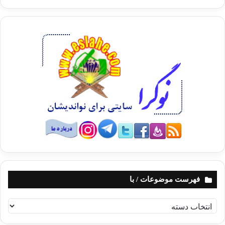
فهرست موضوعات / با
ف
ه
ر