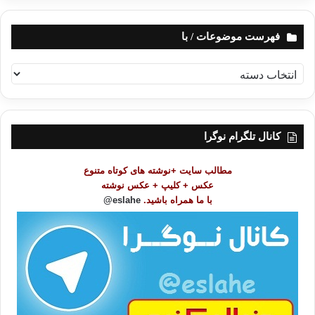
فهرست موضوعات / با
ف
ه
ر
س
ت
کانال تلگرام نوگرا
م
و
مطالب سایت +نوشته های کوتاه متنوع
ض
عکس + کلیپ + عکس نوشته
و
با ما همراه باشید.
eslahe@
ع
ا
ت
/
ب
ا