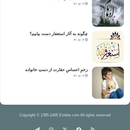
۰۴/۰۸/۰۳
چگونه به آثار استغفار دست بیابیم؟
۰۴/۰۸/۰۳
زخمِ احساسِ حقارت از دستِ خانواده
۰۴/۰۸/۰۳
Copyright © 1385-1405 Eslahe.com All rights reserved
خوراک
فیس
X
اینستاگرام
تلگرام