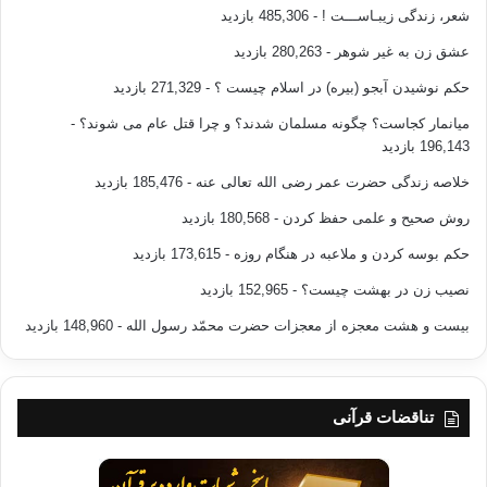
شعر، زندگی زیبـاســـت !
- 485,306 بازدید
عشق زن به غیر شوهر
- 280,263 بازدید
حکم نوشیدن آبجو (بیره) در اسلام چیست ؟
- 271,329 بازدید
میانمار کجاست؟ چگونه مسلمان شدند؟ و چرا قتل عام می شوند؟
-
196,143 بازدید
خلاصه زندگی حضرت عمر رضی الله تعالی عنه
- 185,476 بازدید
روش صحیح و علمی حفظ کردن
- 180,568 بازدید
حکم بوسه کردن و ملاعبه در هنگام روزه
- 173,615 بازدید
نصیب زن در بهشت چیست؟
- 152,965 بازدید
بیست و هشت معجزه از معجزات حضرت محمّد رسول الله
- 148,960 بازدید
تناقضات قرآنی