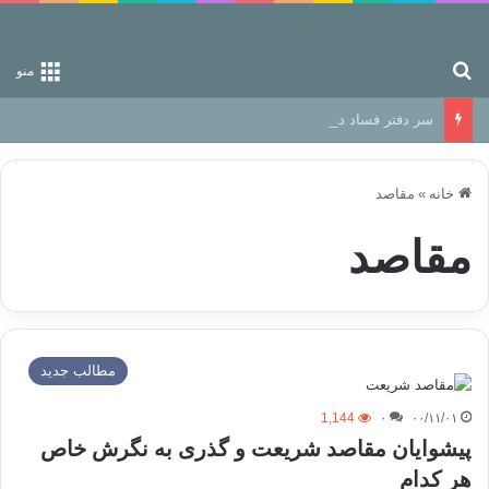
جستجو برای
منو
سر دفتر فساد در زمین‌، دوری وکناره‌گیری از راه خداست‌!
خانه
»
مقاصد
مقاصد
مطالب جدید
1,144
۰
۰۰/۱۱/۰۱
پیشوایان مقاصد شریعت و گذری به نگرش خاص
هر کدام