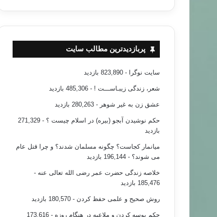
پربازدیدترین مطالب سایت
سایت نوگرا
- 823,890 بازدید
شعر، زندگی زیبـاســـت !
- 485,306 بازدید
عشق زن به غیر شوهر
- 280,263 بازدید
حکم نوشیدن آبجو (بیره) در اسلام چیست ؟
- 271,329
بازدید
میانمار کجاست؟ چگونه مسلمان شدند؟ و چرا قتل عام
می شوند؟
- 196,144 بازدید
خلاصه زندگی حضرت عمر رضی الله تعالی عنه
-
185,476 بازدید
روش صحیح و علمی حفظ کردن
- 180,570 بازدید
حکم بوسه کردن و ملاعبه در هنگام روزه
- 173,616