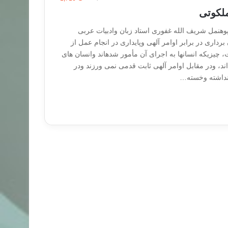
لکوتی
هنمل شریف الله غفوری استاد زبان وادبیات عربی
رداری در برابر اوامر آلهی وپایداری در انجام عمل از
صفات برجستۀ ملائکه است، چیزی‎که انسان‎ها به اجرای آن مأمور شده‎اند وانسان های
ند، ودر مقابل اوامر آلهی ثابت قدمی نمی ورزند ودر
نداشته وخسته…