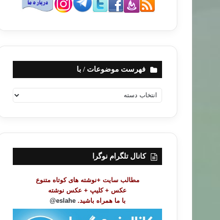
فهرست موضوعات / با
ف
ه
ر
س
ت
م
و
کانال تلگرام نوگرا
ض
و
مطالب سایت +نوشته های کوتاه متنوع
ع
عکس + کلیپ + عکس نوشته
ا
با ما همراه باشید.
eslahe@
ت
/