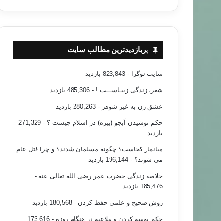
پربازدیدترین مطالب سایت
سایت نوگرا
- 823,843 بازدید
شعر، زندگی زیبـاســـت !
- 485,306 بازدید
عشق زن به غیر شوهر
- 280,263 بازدید
حکم نوشیدن آبجو (بیره) در اسلام چیست ؟
- 271,329
بازدید
میانمار کجاست؟ چگونه مسلمان شدند؟ و چرا قتل عام
می شوند؟
- 196,144 بازدید
خلاصه زندگی حضرت عمر رضی الله تعالی عنه
-
185,476 بازدید
روش صحیح و علمی حفظ کردن
- 180,568 بازدید
حکم بوسه کردن و ملاعبه در هنگام روزه
- 173,616