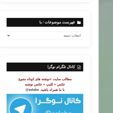
فهرست موضوعات / با
ف
ه
ر
س
ت
م
و
کانال تلگرام نوگرا
ض
و
مطالب سایت +نوشته های کوتاه متنوع
ع
عکس + کلیپ + عکس نوشته
ا
با ما همراه باشید.
eslahe@
ت
/
ب
ا