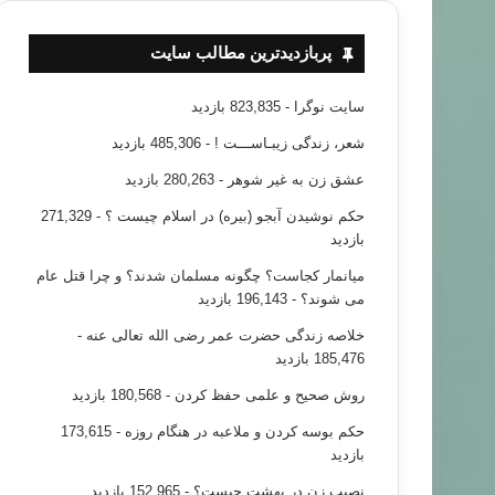
پربازدیدترین مطالب سایت
سایت نوگرا
- 823,835 بازدید
شعر، زندگی زیبـاســـت !
- 485,306 بازدید
عشق زن به غیر شوهر
- 280,263 بازدید
حکم نوشیدن آبجو (بیره) در اسلام چیست ؟
- 271,329
بازدید
میانمار کجاست؟ چگونه مسلمان شدند؟ و چرا قتل عام
می شوند؟
- 196,143 بازدید
خلاصه زندگی حضرت عمر رضی الله تعالی عنه
-
185,476 بازدید
روش صحیح و علمی حفظ کردن
- 180,568 بازدید
حکم بوسه کردن و ملاعبه در هنگام روزه
- 173,615
بازدید
نصیب زن در بهشت چیست؟
- 152,965 بازدید