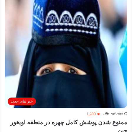
خبر های جدید
1,290
۰
۹۳/۰۹/۲۱
ممنوع شدن پوشش کامل چهره در منطقه اویغور
چین