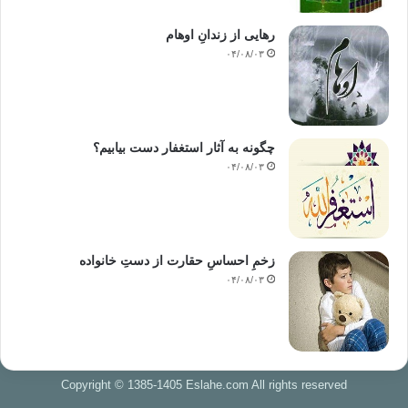
رهایی از زندانِ اوهام
۰۴/۰۸/۰۳
چگونه به آثار استغفار دست بیابیم؟
۰۴/۰۸/۰۳
زخمِ احساسِ حقارت از دستِ خانواده
۰۴/۰۸/۰۳
Copyright © 1385-1405 Eslahe.com All rights reserved