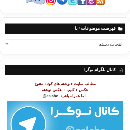
فهرست موضوعات / با
ف
ه
ر
س
ت
کانال تلگرام نوگرا
م
و
مطالب سایت +نوشته های کوتاه متنوع
ض
عکس + کلیپ + عکس نوشته
و
با ما همراه باشید.
eslahe@
ع
ا
ت
/
ب
ا