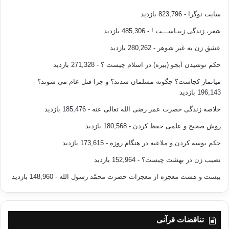
سایت نوگرا
- 823,796 بازدید
شعر، زندگی زیبـاســـت !
- 485,306 بازدید
عشق زن به غیر شوهر
- 280,262 بازدید
حکم نوشیدن آبجو (بیره) در اسلام چیست ؟
- 271,328 بازدید
میانمار کجاست؟ چگونه مسلمان شدند؟ و چرا قتل عام می شوند؟
-
196,143 بازدید
خلاصه زندگی حضرت عمر رضی الله تعالی عنه
- 185,476 بازدید
روش صحیح و علمی حفظ کردن
- 180,568 بازدید
حکم بوسه کردن و ملاعبه در هنگام روزه
- 173,615 بازدید
نصیب زن در بهشت چیست؟
- 152,964 بازدید
بیست و هشت معجزه از معجزات حضرت محمّد رسول الله
- 148,960 بازدید
تناقضات قرآنی