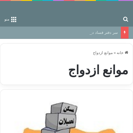
جستجو برای
منو
سر دفتر فساد در زمین‌، دوری وکناره‌گیری از راه خداست‌!
خانه
»
موانع ازدواج
موانع ازدواج