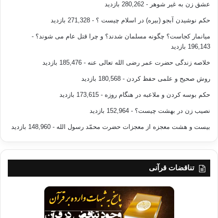
عشق زن به غیر شوهر
- 280,262 بازدید
حکم نوشیدن آبجو (بیره) در اسلام چیست ؟
- 271,328 بازدید
میانمار کجاست؟ چگونه مسلمان شدند؟ و چرا قتل عام می شوند؟
-
196,143 بازدید
خلاصه زندگی حضرت عمر رضی الله تعالی عنه
- 185,476 بازدید
روش صحیح و علمی حفظ کردن
- 180,568 بازدید
حکم بوسه کردن و ملاعبه در هنگام روزه
- 173,615 بازدید
نصیب زن در بهشت چیست؟
- 152,964 بازدید
بیست و هشت معجزه از معجزات حضرت محمّد رسول الله
- 148,960 بازدید
تناقضات قرآنی