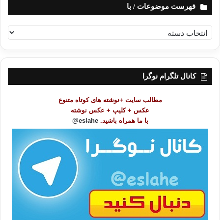
فهرست موضوعات / با
ف
ه
ر
س
ت
کانال تلگرام نوگرا
م
و
مطالب سایت +نوشته های کوتاه متنوع
ض
عکس + کلیپ + عکس نوشته
و
با ما همراه باشید.
eslahe@
ع
ا
ت
/
ب
ا