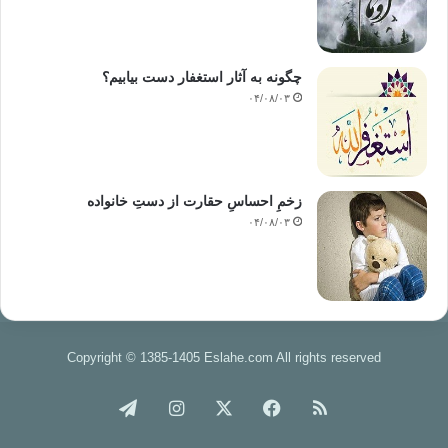
چگونه به آثار استغفار دست بیابیم؟
۰۴/۰۸/۰۳
زخمِ احساسِ حقارت از دستِ خانواده
۰۴/۰۸/۰۳
Copyright © 1385-1405 Eslahe.com All rights reserved
خوراک
فیس
X
اینستاگرام
تلگرام