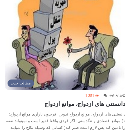
مطالب جدید
1,351
۰
۹۹/۰۸/۱۵
دانستنی های ازدواج، موانع ازدواج
دانستنی های ازدواج، موانع ازدواج تدوین: فریدون نازاری موانع ازدواج:
۱) موانع اقتصادی و تنگدستی: اگر فردی واقعا فقیر است و نمیتواند نفقه
را تامین کند پس لازم است صبر کند( کسانی که وسیله نکاح را نمیابند