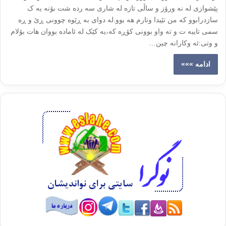
پێشوازی له نه ورۆز و ساڵی تازه له شاری سه رده شت بۆنه یه ک
سازدرابوو که من تێیدا وتارم هه بوو.له دوای به ڕێوه چوونی ڕێ و ڕه
سمی تایبه ت و ته واو بوونی کۆڕه که،یه کێک له ئاماده بووان هات بۆلام
و وتی:ئه وکارانه چین…
ادامه »»»