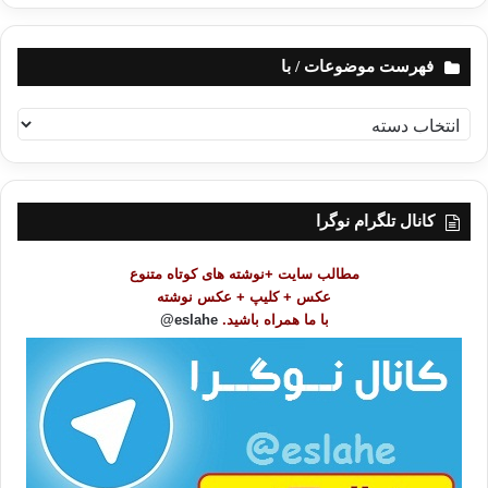
فهرست موضوعات / با
ف
ه
ر
س
ت
کانال تلگرام نوگرا
م
و
مطالب سایت +نوشته های کوتاه متنوع
ض
عکس + کلیپ + عکس نوشته
و
با ما همراه باشید.
eslahe@
ع
ا
ت
/
ب
ا