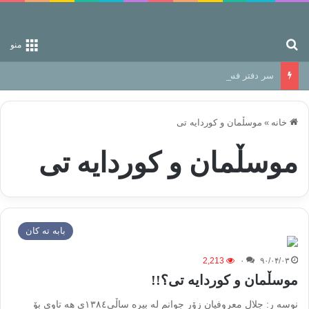
جستجو برای
منو
سر دفتر فساد در زمین‌، دوری وکناره‌گیری از راه خداست‌!
خانه
»
موسڵمان و کوردایه تی
موسڵمان و کوردایه تی
بابه ته كان
2,213
۰
۹۰/۰۴/۰۳
موسڵمان و کوردایه تی؟!!
نوسه ر: جلال معروفیان زۆر جوانم له بیره ساڵی١٣٨٤ی هه تاوی بۆ