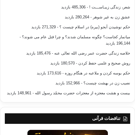
شعر، زندگی زیبـاســـت !
- 485,306 بازدید
عشق زن به غیر شوهر
- 280,264 بازدید
حکم نوشیدن آبجو (بیره) در اسلام چیست ؟
- 271,329 بازدید
میانمار کجاست؟ چگونه مسلمان شدند؟ و چرا قتل عام می شوند؟
-
196,144 بازدید
خلاصه زندگی حضرت عمر رضی الله تعالی عنه
- 185,476 بازدید
روش صحیح و علمی حفظ کردن
- 180,570 بازدید
حکم بوسه کردن و ملاعبه در هنگام روزه
- 173,616 بازدید
نصیب زن در بهشت چیست؟
- 152,966 بازدید
بیست و هشت معجزه از معجزات حضرت محمّد رسول الله
- 148,961 بازدید
تناقضات قرآنی