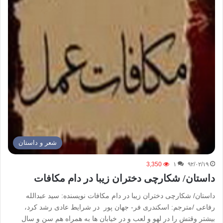
شعر و داستان
3,350
۱
۹۲/۰۲/۱۹
داستان/ شکارچی دختران زیبا در دام مکافات
داستان/ شکارچی دختران زیبا در دام مکافات نویسنده: سید عبدالله
رفاعی /مترجم: اسکندری فر- جهان پور در شرایط عادی رشد کرد،
بیشتر وقتش را در لهو و لعب و در خیابان ها به همراه هم سن و سال