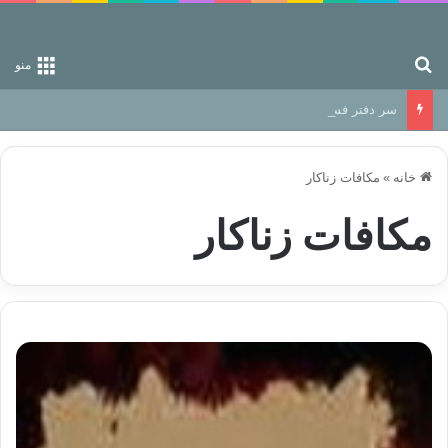
جستجو برای
منو
سر دفتر فساد در زمین‌، دوری وکناره‌گیری از راه خداست‌!
خانه
»
مکافات زناکار
مکافات زناکار