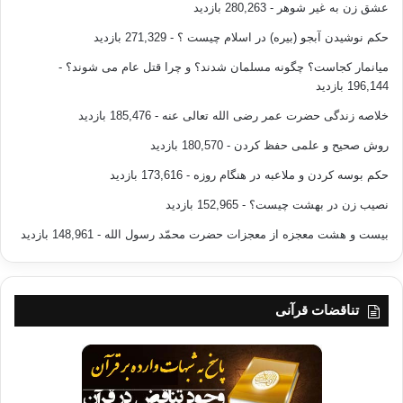
عشق زن به غیر شوهر
- 280,263 بازدید
حکم نوشیدن آبجو (بیره) در اسلام چیست ؟
- 271,329 بازدید
میانمار کجاست؟ چگونه مسلمان شدند؟ و چرا قتل عام می شوند؟
-
196,144 بازدید
خلاصه زندگی حضرت عمر رضی الله تعالی عنه
- 185,476 بازدید
روش صحیح و علمی حفظ کردن
- 180,570 بازدید
حکم بوسه کردن و ملاعبه در هنگام روزه
- 173,616 بازدید
نصیب زن در بهشت چیست؟
- 152,965 بازدید
بیست و هشت معجزه از معجزات حضرت محمّد رسول الله
- 148,961 بازدید
تناقضات قرآنی