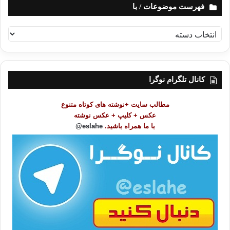
فهرست موضوعات / با
ف
ه
ر
س
ت
کانال تلگرام نوگرا
م
و
مطالب سایت +نوشته های کوتاه متنوع
ض
عکس + کلیپ + عکس نوشته
و
با ما همراه باشید.
eslahe@
ع
ا
ت
/
ب
ا