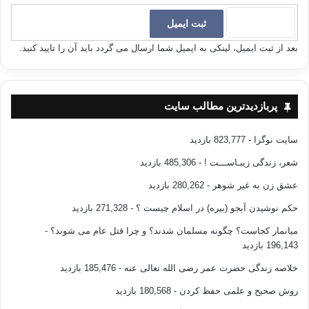
بعد از ثبت ایمیل، لینکی به ایمیل شما ارسال می گردد باید آن را تایید کنید.
پربازدیدترین مطالب سایت
سایت نوگرا
- 823,777 بازدید
شعر، زندگی زیبـاســـت !
- 485,306 بازدید
عشق زن به غیر شوهر
- 280,262 بازدید
حکم نوشیدن آبجو (بیره) در اسلام چیست ؟
- 271,328 بازدید
میانمار کجاست؟ چگونه مسلمان شدند؟ و چرا قتل عام می شوند؟
-
196,143 بازدید
خلاصه زندگی حضرت عمر رضی الله تعالی عنه
- 185,476 بازدید
روش صحیح و علمی حفظ کردن
- 180,568 بازدید