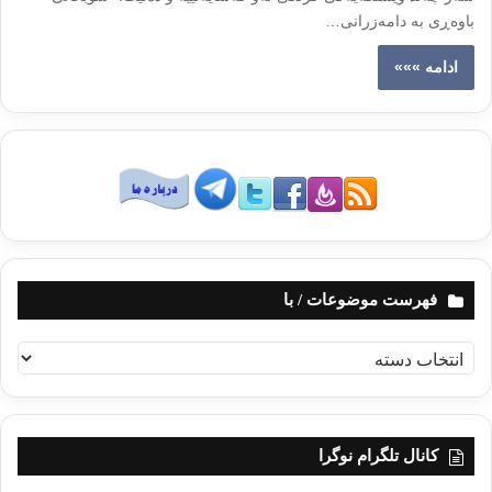
باوەڕی‌ بە دامەزرانی‌…
ادامه »»»
فهرست موضوعات / با
ف
ه
ر
س
ت
کانال تلگرام نوگرا
م
و