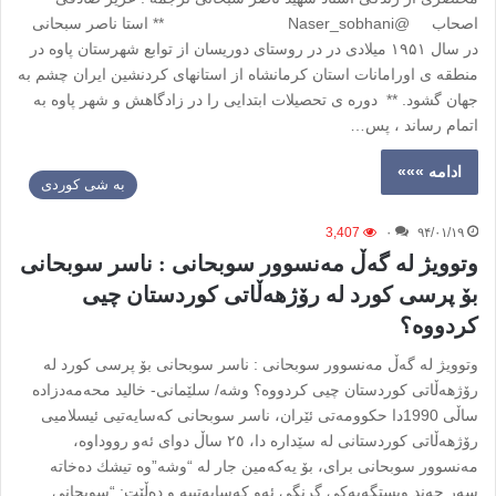
اصحاب @Naser_sobhani ** استا ناصر سبحانی
در سال ۱۹۵۱ میلادی در در روستای دوریسان از توابع شهرستان پاوه در
منطقه ی اورامانات استان کرمانشاه از استانهای کردنشین ایران چشم به
جهان گشود. ** دوره ی تحصیلات ابتدایی را در زادگاهش و شهر پاوه به
اتمام رساند ، پس…
ادامه »»»
به شی کوردی
3,407
۰
۹۴/۰۱/۱۹
وتوویژ له گەڵ مەنسوور سوبحانی : ناسر سوبحانی
بۆ پرسی كورد لە رۆژهەڵاتی كوردستان چیی
كردووە؟
وتوویژ له گەڵ مەنسوور سوبحانی : ناسر سوبحانی بۆ پرسی كورد لە
رۆژهەڵاتی كوردستان چیی كردووە؟ وشە/ سلێمانی- خالید محەمەدزادە
ساڵی‌ 1990دا حكوومەتی‌ ئێران، ناسر سوبحانی‌ كەسایەتیی‌ ئیسلامیی‌
رۆژهەڵاتی‌ كوردستانی‌ لە سێدارە دا‌، ٢٥ ساڵ دوای‌ ئەو رووداوە،
مەنسوور سوبحانی برای‌، بۆ یەكەمین جار لە “وشە”‌وە تیشك دەخاتە
سەر چەند ویستگەیەكی‌ گرنگی‌ ئەو كەسایەتییە ‌و دەڵێت: “سوبحانی‌