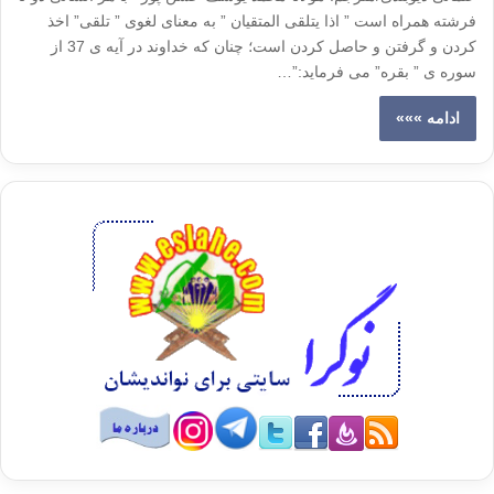
فرشته همراه است ” اذا یتلقی المتقیان ” به معنای لغوی ” تلقی” اخذ
کردن و گرفتن و حاصل کردن است؛ چنان که خداوند در آیه ی 37 از
سوره ی ” بقره” می فرماید:”…
ادامه »»»