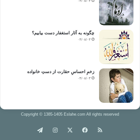
۰۴/۰۸/۰۳
چگونه به آثار استغفار دست بیابیم؟
۰۴/۰۸/۰۳
زخمِ احساسِ حقارت از دستِ خانواده
۰۴/۰۸/۰۳
Copyright © 1385-1405 Eslahe.com All rights reserved
خوراک
فیس
X
اینستاگرام
تلگرام