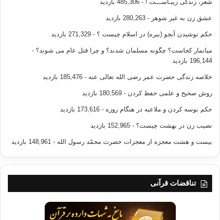
شعر، زندگی زیبـاســـت !
- 485,306 بازدید
عشق زن به غیر شوهر
- 280,263 بازدید
حکم نوشیدن آبجو (بیره) در اسلام چیست ؟
- 271,329 بازدید
میانمار کجاست؟ چگونه مسلمان شدند؟ و چرا قتل عام می شوند؟
-
196,144 بازدید
خلاصه زندگی حضرت عمر رضی الله تعالی عنه
- 185,476 بازدید
روش صحیح و علمی حفظ کردن
- 180,569 بازدید
حکم بوسه کردن و ملاعبه در هنگام روزه
- 173,616 بازدید
نصیب زن در بهشت چیست؟
- 152,965 بازدید
بیست و هشت معجزه از معجزات حضرت محمّد رسول الله
- 148,961 بازدید
تناقضات قرآنی