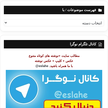
فهرست موضوعات / با
ف
ه
ر
س
ت
کانال تلگرام نوگرا
م
و
مطالب سایت +نوشته های کوتاه متنوع
ض
عکس + کلیپ + عکس نوشته
و
با ما همراه باشید.
eslahe@
ع
ا
ت
/
ب
ا