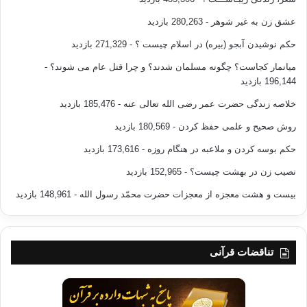
عشق زن به غیر شوهر
- 280,263 بازدید
حکم نوشیدن آبجو (بیره) در اسلام چیست ؟
- 271,329 بازدید
میانمار کجاست؟ چگونه مسلمان شدند؟ و چرا قتل عام می شوند؟
-
196,144 بازدید
خلاصه زندگی حضرت عمر رضی الله تعالی عنه
- 185,476 بازدید
روش صحیح و علمی حفظ کردن
- 180,569 بازدید
حکم بوسه کردن و ملاعبه در هنگام روزه
- 173,616 بازدید
نصیب زن در بهشت چیست؟
- 152,965 بازدید
بیست و هشت معجزه از معجزات حضرت محمّد رسول الله
- 148,961 بازدید
تناقضات قرآنی