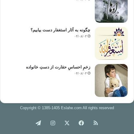
چگونه به آثار استغفار دست بیابیم؟
۰۴/۰۸/۰۳
زخمِ احساسِ حقارت از دستِ خانواده
۰۴/۰۸/۰۳
Copyright © 1385-1405 Eslahe.com All rights reserved
خوراک
فیس
X
اینستاگرام
تلگرام