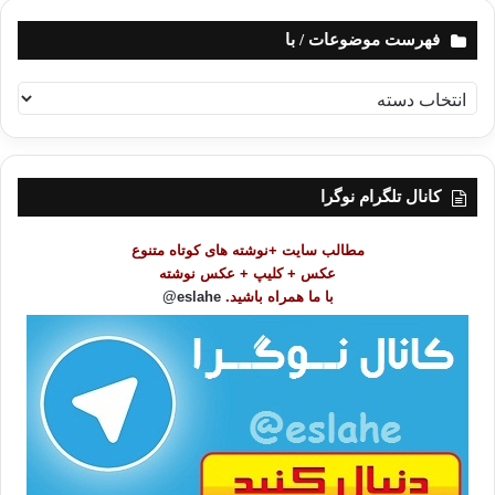
فهرست موضوعات / با
ف
ه
ر
س
ت
کانال تلگرام نوگرا
م
و
مطالب سایت +نوشته های کوتاه متنوع
ض
عکس + کلیپ + عکس نوشته
و
با ما همراه باشید.
eslahe@
ع
ا
ت
/
ب
ا